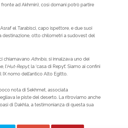
 di fronte ad Akhmin), così domani potrò partire
sraf el Tarabisci, capo ispettore, e due suoi
 destinazione, otto chilometri a sudovest del
reci chiamavano
Athribis
, si innalzava uno dei
, l’
Hut-Repyt
, la ‘casa di Repyt’. Siamo ai confini
l IX nomo dell’antico Alto Egitto.
poco nota di Sekhmet, associata
egliava le piste del deserto. La ritroviamo anche
l’oasi di Dakhla, a testimonianza di questa sua