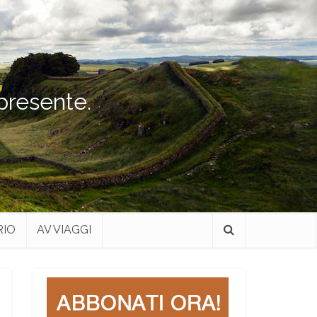
 presente.
RIO
AV VIAGGI