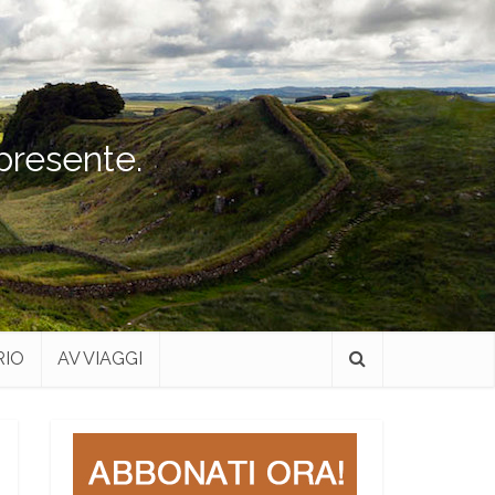
 presente.
RIO
AV VIAGGI