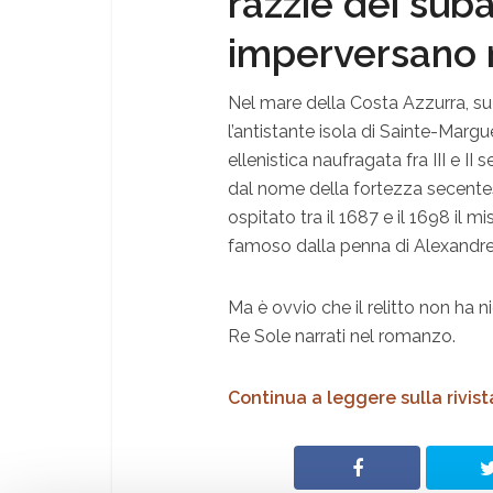
razzie dei sub
imperversano 
Nel mare della Costa Azzurra, su 
l’antistante isola di Sainte-Margu
ellenistica naufragata fra III e II s
dal nome della fortezza secentes
ospitato tra il 1687 e il 1698 il m
famoso dalla penna di Alexandr
Ma è ovvio che il relitto non ha n
Re Sole narrati nel romanzo.
Continua a leggere sulla rivist