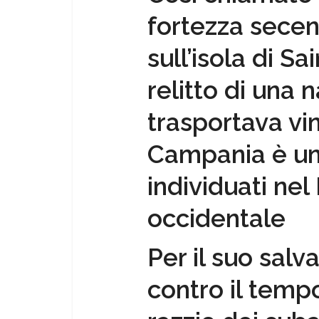
fortezza sece
sull’isola di Sa
relitto di una
trasportava vin
Campania è uno
individuati ne
occidentale
Per il suo sal
contro il tempo