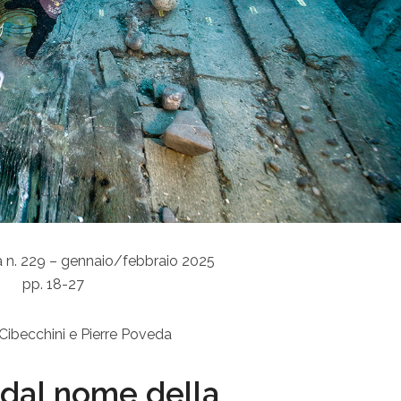
a n. 229 – gennaio/febbraio 2025
pp. 18-27
 Cibecchini e Pierre Poveda
 dal nome della