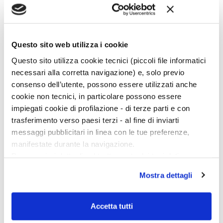
Questo sito web utilizza i cookie
Ciclo di conferenze
Questo sito utilizza cookie tecnici (piccoli file informatici
necessari alla corretta navigazione) e, solo previo
consenso dell’utente, possono essere utilizzati anche
cookie non tecnici, in particolare possono essere
impiegati cookie di profilazione - di terze parti e con
trasferimento verso paesi terzi - al fine di inviarti
messaggi pubblicitari in linea con le tue preferenze,
manifestate durante la navigazione.
Per maggiori dettagli sul trattamento dei tuoi dati
personali durante la navigazione, e per modificare le tue
Mostra dettagli
scelte privacy sui cookie, ti invitiamo a prendere visione
dell’
informativa cookie
.
Chiudendo il banner tramite la “X” prosegui la
Accetta tutti
navigazione senza alcuna profilazione e con installazione