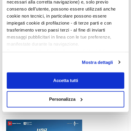
necessari alla corretta navigazione) e, solo previo
consenso dell’utente, possono essere utilizzati anche
cookie non tecnici, in particolare possono essere
impiegati cookie di profilazione - di terze parti e con
trasferimento verso paesi terzi - al fine di inviarti
messaggi pubblicitari in linea con le tue preferenze,
manifestate durante la navigazione.
Per maggiori dettagli sul trattamento dei tuoi dati
personali durante la navigazione, e per modificare le tue
Mostra dettagli
scelte privacy sui cookie, ti invitiamo a prendere visione
dell’
informativa cookie
.
Chiudendo il banner tramite la “X” prosegui la
Ciclo di conferenze
Accetta tutti
navigazione senza alcuna profilazione e con installazione
dei soli cookie tecnici. Selezionando “Accetta tutti” presti
Personalizza
il tuo consenso alla profilazione che potrai revocare in
ogni momento
Revoca