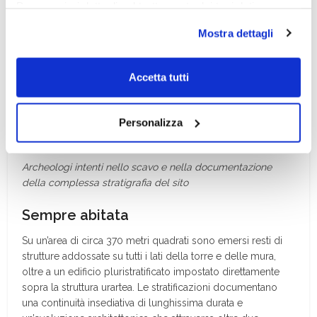
Per maggiori dettagli sul trattamento dei tuoi dati
personali durante la navigazione, e per modificare le tue
Mostra dettagli
scelte privacy sui cookie, ti invitiamo a prendere visione
dell’
informativa cookie
.
Chiudendo il banner tramite la “X” prosegui la
Accetta tutti
navigazione senza alcuna profilazione e con installazione
dei soli cookie tecnici. Selezionando “Accetta tutti” presti
Personalizza
il tuo consenso alla profilazione che potrai revocare in
ogni momento
Revoca
Archeologi intenti nello scavo e nella documentazione
della complessa stratigrafia del sito
Sempre abitata
Su un’area di circa 370 metri quadrati sono emersi resti di
strutture addossate su tutti i lati della torre e delle mura,
oltre a un edificio pluristratificato impostato direttamente
sopra la struttura urartea. Le stratificazioni documentano
una continuità insediativa di lunghissima durata e