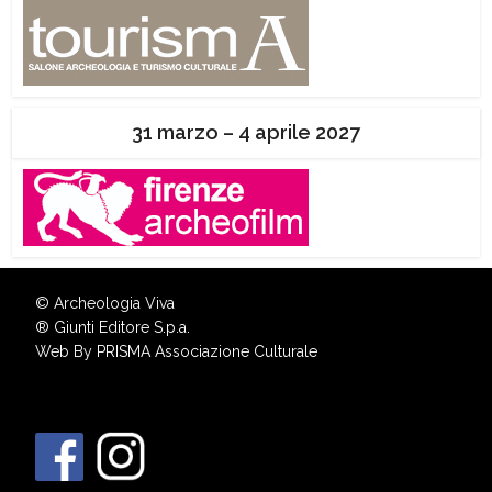
31 marzo – 4 aprile 2027
© Archeologia Viva
®
Giunti Editore S.p.a.
Web By
PRISMA Associazione Culturale