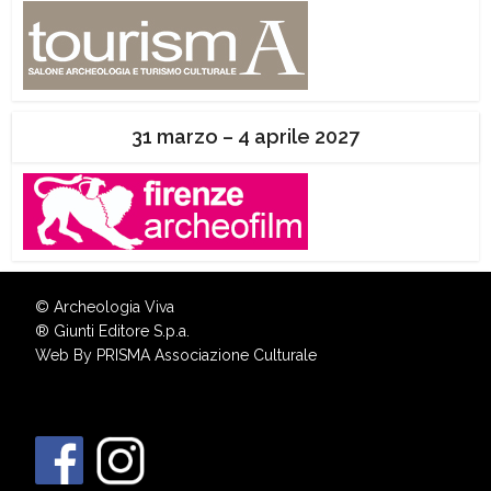
31 marzo – 4 aprile 2027
© Archeologia Viva
®
Giunti Editore S.p.a.
Web By
PRISMA Associazione Culturale