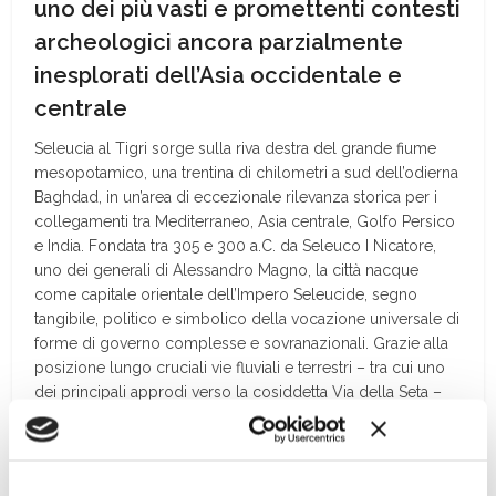
uno dei più vasti e promettenti contesti
archeologici ancora parzialmente
inesplorati dell’Asia occidentale e
centrale
S
eleucia al Tigri sorge sul
la riva destra del grande fiume
mesopotamico, una trentina di chilom
etri a sud dell’odierna
Baghdad, in un’area di eccezionale rilevanza storica per i
collegamenti tra Mediterraneo, Asia centrale, Golfo Persico
e India. Fondata tra 305 e 300 a.C. da Seleuco I Nicatore,
uno dei generali di Alessandro Magno, la città nacque
come capitale orientale dell’Impero Seleucide, segno
tangibile, politico e simbolico della vocazione universale di
forme di governo complesse e sovranazionali. Grazie alla
posizione lungo cruciali vie fluviali e terrestri – tra cui uno
dei principali approdi verso la cosiddetta Via della Seta –
Seleucia si sviluppò rapidamente fino a divenire una vera
megalopoli.
Continua a leggere sulla rivista