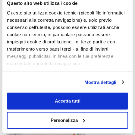
Questo sito web utilizza i cookie
Questo sito utilizza cookie tecnici (piccoli file informatici
necessari alla corretta navigazione) e, solo previo
consenso dell’utente, possono essere utilizzati anche
cookie non tecnici, in particolare possono essere
impiegati cookie di profilazione - di terze parti e con
trasferimento verso paesi terzi - al fine di inviarti
messaggi pubblicitari in linea con le tue preferenze,
manifestate durante la navigazione.
Per maggiori dettagli sul trattamento dei tuoi dati
personali durante la navigazione, e per modificare le tue
Mostra dettagli
scelte privacy sui cookie, ti invitiamo a prendere visione
dell’
informativa cookie
.
Chiudendo il banner tramite la “X” prosegui la
Accetta tutti
navigazione senza alcuna profilazione e con installazione
dei soli cookie tecnici. Selezionando “Accetta tutti” presti
Ciclo di conferenze
Personalizza
il tuo consenso alla profilazione che potrai revocare in
ogni momento
Revoca