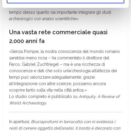
ogni momento
Revoca
nell’arte romana e descritti nelle fonti scritte, e dimostra al
tempo stesso quanto sia importante integrare gli studi
archeologici con analisi scientifiche».
Una vasta rete commerciale quasi
2.000 anni fa
«Senza Pompei, la nostra conoscenza del mondo romano
sarebbe meno ricca – ha commentato il direttore del
Parco, Gabriel Zuchtriegel – ma è una ricchezza di
conoscenze e dati che solo un’archeologia all’altezza dei
tempi può valorizzare adeguatamente: grazie
all’integrazione con altre scienze, possiamo ancora
scoprire tanto sulla vita nella città antica.»
Lo studio completo è pubblicato su
Antiquity. A Review of
World Archaeology.
In apertura:
Bruciaprofumi in terracotta con in evidenza i
resti di cenere oggetto dell’analisi. Il bordo è decorato con