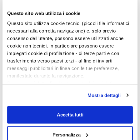
Questo sito web utilizza i cookie
Questo sito utilizza cookie tecnici (piccoli file informatici
necessari alla corretta navigazione) e, solo previo
consenso dell’utente, possono essere utilizzati anche
cookie non tecnici, in particolare possono essere
impiegati cookie di profilazione - di terze parti e con
trasferimento verso paesi terzi - al fine di inviarti
messaggi pubblicitari in linea con le tue preferenze,
Bruciaprofumi rinvenuto a Pompei a forma di calice con in
manifestate durante la navigazione.
evidenza i resti di cenere oggetto di studio.
(©Parco
Per maggiori dettagli sul trattamento dei tuoi dati
archeologico di Pompei. Foto di Johannes Eber)
personali durante la navigazione, e per modificare le tue
Mostra dettagli
scelte privacy sui cookie, ti invitiamo a prendere visione
Anche un prodotto derivato dall’uva
dell’
informativa cookie
.
«Le analisi molecolari indicano inoltre la presenza di un
Chiudendo il banner tramite la “X” prosegui la
Accetta tutti
prodotto derivato dall’uva in uno dei bruciaprofumi»,
navigazione senza alcuna profilazione e con installazione
spiega Maxime Rageot dell’Università di Bonn, che ha
dei soli cookie tecnici. Selezionando “Accetta tutti” presti
condotto le indagini biomolecolari dello studio. «Ciò
Personalizza
il tuo consenso alla profilazione che potrai revocare in
sarebbe coerente con l’uso del vino nei rituali raffigurati