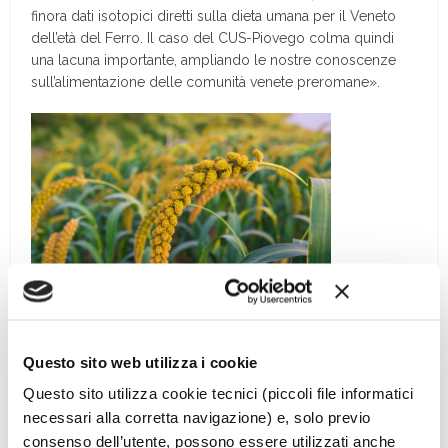
finora dati isotopici diretti sulla dieta umana per il Veneto
dell’età del Ferro. Il caso del CUS-Piovego colma quindi
una lacuna importante, ampliando le nostre conoscenze
sull’alimentazione delle comunità venete preromane».
Aggiunge Giusy Capasso prima autrice dello studio e
ricercatrice alla Sapienza Università di Roma. «Colpisce in
Questo sito web utilizza i cookie
particolare il caso di una giovane donna sepolta in
Questo sito utilizza cookie tecnici (piccoli file informatici
posizione prona e probabilmente legata (foto sotto), una
necessari alla corretta navigazione) e, solo previo
modalità funeraria insolita che suggerisce una condizione
consenso dell’utente, possono essere utilizzati anche
sociale diversa o marginale. Le analisi indicano che non