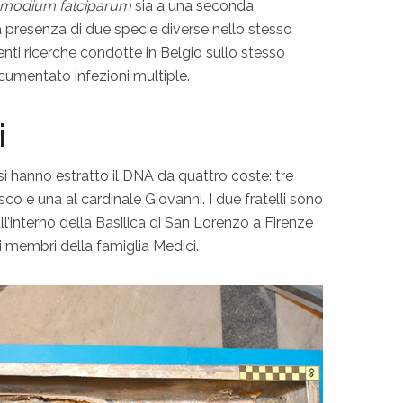
smodium falciparum
sia a una seconda
a presenza di due specie diverse nello stesso
nti ricerche condotte in Belgio sullo stesso
cumentato infezioni multiple.
i
osi hanno estratto il DNA da quattro coste: tre
o e una al cardinale Giovanni. I due fratelli sono
ll’interno della Basilica di San Lorenzo a Firenze
i membri della famiglia Medici.