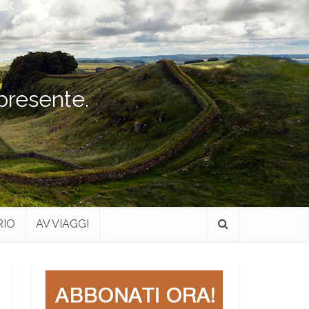
 presente.
RIO
AV VIAGGI