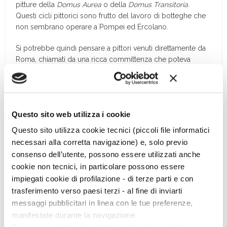
pitture della
Domus Aurea
o della
Domus Transitoria
.
Questi cicli pittorici sono frutto del lavoro di botteghe che
non sembrano operare a Pompei ed Ercolano.
Si potrebbe quindi pensare a pittori venuti direttamente da
Roma, chiamati da una ricca committenza che poteva
permettersi di seguire la moda in voga nella capitale,
servendosi dei più abili artigiani.
Non conosciamo il nome di nessuno dei proprietari di
Questo sito web utilizza i cookie
queste fastose dimore, anche se dalle fonti sappiamo che
Marco Mario, amico di Cicerone, aveva una villa a Stabiae
Questo sito utilizza cookie tecnici (piccoli file informatici
con uno splendido panorama.
necessari alla corretta navigazione) e, solo previo
consenso dell’utente, possono essere utilizzati anche
A Stabiae viveva anche Pomponiano, l’amico di Plinio il
cookie non tecnici, in particolare possono essere
Vecchio, nella cui villa il grande naturalista passò le ultime
impiegati cookie di profilazione - di terze parti e con
ore di vita, prima di morire sul litorale stabiano nel corso
trasferimento verso paesi terzi - al fine di inviarti
dell’eruzione. Inoltre una recente ipotesi riconosce nella
villa di Anteros o del Fauno una proprietà imperiale
messaggi pubblicitari in linea con le tue preferenze,
appartenuta alla famiglia dei Livii o dei Claudii. […]
manifestate durante la navigazione.