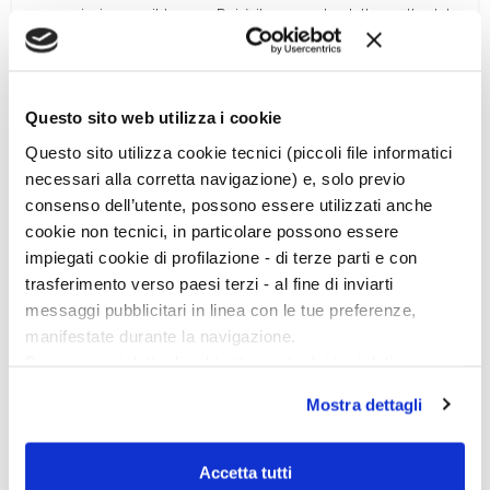
commissionano il lavoro. Poi è il momento della scelta del
punto di vista. Ogni luogo può essere “raccontato” e
dunque disegnato da prospettive topografiche e storiche
diverse: si può decidere di riprodurre un ambiente durante
la sua fase romana piuttosto che in quella medioevale… […]
Questo sito web utilizza i cookie
Questo sito utilizza cookie tecnici (piccoli file informatici
necessari alla corretta navigazione) e, solo previo
consenso dell’utente, possono essere utilizzati anche
cookie non tecnici, in particolare possono essere
impiegati cookie di profilazione - di terze parti e con
trasferimento verso paesi terzi - al fine di inviarti
messaggi pubblicitari in linea con le tue preferenze,
manifestate durante la navigazione.
Per maggiori dettagli sul trattamento dei tuoi dati
personali durante la navigazione, e per modificare le tue
Mostra dettagli
scelte privacy sui cookie, ti invitiamo a prendere visione
dell’
informativa cookie
.
Chiudendo il banner tramite la “X” prosegui la
Accetta tutti