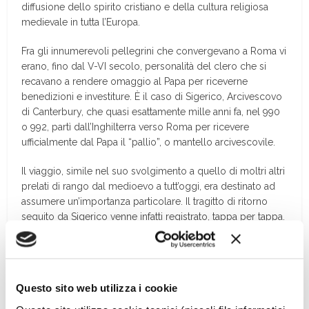
diffusione dello spirito cristiano e della cultura religiosa
medievale in tutta l’Europa.
Fra gli innumerevoli pellegrini che convergevano a Roma vi
erano, fino dal V-VI secolo, personalità del clero che si
recavano a rendere omaggio al Papa per riceverne
benedizioni e investiture. È il caso di Sigerico, Arcivescovo
di Canterbury, che quasi esattamente mille anni fa, nel 990
o 992, partì dall’Inghilterra verso Roma per ricevere
ufficialmente dal Papa il “pallio”, o mantello arcivescovile.
Il viaggio, simile nel suo svolgimento a quello di moltri altri
prelati di rango dal medioevo a tutt’oggi, era destinato ad
assumere un’importanza particolare. Il tragitto di ritorno
seguito da Sigerico venne infatti registrato, tappa per tappa.
Di questo ci è pervenuto, caso più unico che raro, un
“diario” di viaggio in forma manoscritta. […]
Questo sito web utilizza i cookie