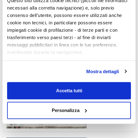
Questo sito utilizza cookie tecnici (piccoli file informatici
necessari alla corretta navigazione) e, solo previo
consenso dell’utente, possono essere utilizzati anche
cookie non tecnici, in particolare possono essere
impiegati cookie di profilazione - di terze parti e con
trasferimento verso paesi terzi - al fine di inviarti
messaggi pubblicitari in linea con le tue preferenze,
manifestate durante la navigazione.
Per maggiori dettagli sul trattamento dei tuoi dati
personali durante la navigazione, e per modificare le tue
Mostra dettagli
scelte privacy sui cookie, ti invitiamo a prendere visione
dell’
informativa cookie
.
Chiudendo il banner tramite la “X” prosegui la
Accetta tutti
Ciclo di conferenze
navigazione senza alcuna profilazione e con installazione
dei soli cookie tecnici. Selezionando “Accetta tutti” presti
Personalizza
il tuo consenso alla profilazione che potrai revocare in
ogni momento
Revoca