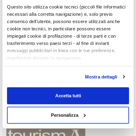
Questo sito utilizza cookie tecnici (piccoli file informatici
necessari alla corretta navigazione) e, solo previo
consenso dell’utente, possono essere utilizzati anche
cookie non tecnici, in particolare possono essere
impiegati cookie di profilazione - di terze parti e con
trasferimento verso paesi terzi - al fine di inviarti
messaggi pubblicitari in linea con le tue preferenze,
manifestate durante la navigazione.
Per maggiori dettagli sul trattamento dei tuoi dati
personali durante la navigazione, e per modificare le tue
Mostra dettagli
scelte privacy sui cookie, ti invitiamo a prendere visione
dell’
informativa cookie
.
Chiudendo il banner tramite la “X” prosegui la
Accetta tutti
navigazione senza alcuna profilazione e con installazione
dei soli cookie tecnici. Selezionando “Accetta tutti” presti
26-28 febbraio 2027
Personalizza
il tuo consenso alla profilazione che potrai revocare in
ogni momento
Revoca