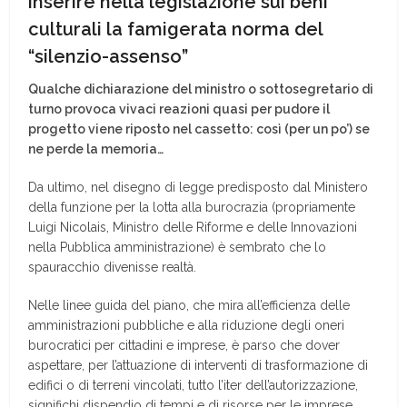
inserire nella legislazione sui beni
culturali la famigerata norma del
“silenzio-assenso”
Qualche dichiarazione del ministro o sottosegretario di
turno provoca vivaci reazioni quasi per pudore il
progetto viene riposto nel cassetto: così (per un po’) se
ne perde la memoria…
Da ultimo, nel disegno di legge predisposto dal Ministero
della funzione per la lotta alla burocrazia (propriamente
Luigi Nicolais, Ministro delle Riforme e delle Innovazioni
nella Pubblica amministrazione) è sembrato che lo
spauracchio divenisse realtà.
Nelle linee guida del piano, che mira all’efficienza delle
amministrazioni pubbliche e alla riduzione degli oneri
burocratici per cittadini e imprese, è parso che dover
aspettare, per l’attuazione di interventi di trasformazione di
edifici o di terreni vincolati, tutto l’iter dell’autorizzazione,
significhi dispendio di tempi e di risorse per le imprese.