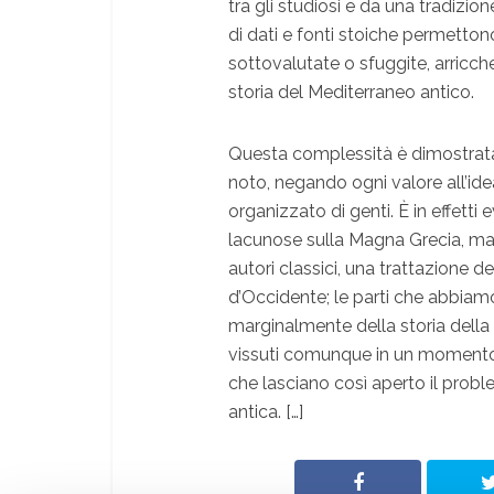
tra gli studiosi e da una tradizion
di dati e fonti stoiche permetton
sottovalutate o sfuggite, arricch
storia del Mediterraneo antico.
Questa complessità è dimostrata d
noto, negando ogni valore all’i
organizzato di genti. È in effetti
lacunose sulla Magna Grecia, man
autori classici, una trattazione d
d’Occidente; le parti che abbiamo
marginalmente della storia dell
vissuti comunque in un momento s
che lasciano così aperto il probl
antica. […]