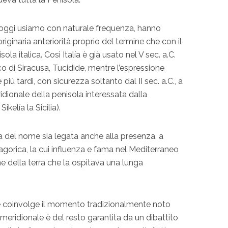
oggi usiamo con naturale frequenza, hanno
riginaria anteriorità proprio del termine che con il
ola italica. Così Italía è già usato nel V sec. a.C.
co di Siracusa, Tucidide, mentre l’espressione
ù tardi, con sicurezza soltanto dal II sec. a.C., a
dionale della penisola interessata dalla
kelía la Sicilia).
una del nome sia legata anche alla presenza, a
agorica, la cui influenza e fama nel Mediterraneo
e della terra che la ospitava una lunga
e coinvolge il momento tradizionalmente noto
 meridionale è del resto garantita da un dibattito