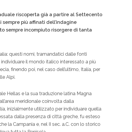
aduale riscoperta già a partire al Settecento
i sempre più affinati dell’indagine
ento sempre incompiuto risorgere di tanta
lìa: questi nomi, tramandatici dalle fonti
r individuare il mondo italico interessato a più
recia, finendo poi, nel caso dell’ultimo, Italía, per
lle Alpi.
ale Hellas e la sua traduzione latina Magna
ll’area meridionale coinvolta dalla
ía, inizialmente utilizzato per individuare quella
essata dalla presenza di città greche, fu esteso
che la Campania e, nel II sec. a.C. con lo storico
eva tutta la Penisola.