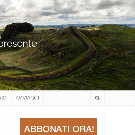
 presente.
RIO
AV VIAGGI