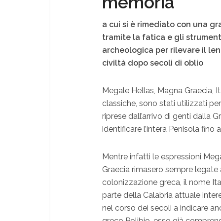
memoria
a cui si è rimediato con una gr
tramite la fatica e gli strument
archeologica per rilevare il l
civiltà dopo secoli di oblio
Megale Hellas, Magna Graecia, Ita
classiche, sono stati utilizzati pe
riprese dall’arrivo di genti dalla G
identificare l’intera Penisola fino a
Mentre infatti le espressioni Meg
Graecia rimasero sempre legate a
colonizzazione greca, il nome Ital
parte della Calabria attuale inter
nel corso dei secoli a indicare an
greco Polibio, esso già comprend