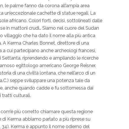
an, le palme fanno da corona all’ampia area
a un’eccezionale cachette di statue regali. La
ole africano. Colori forti, decisi, sottolineati dalle
ase in mattoni crudi… Siamo nel cuore del Sudan
o villaggio che ha dato il nome alla più antica
ia. A Kerma Charles Bonnet, direttore di una
ra a cui partecipano anche archeologi francesi,
i Settanta, riprendendo e ampliando le ricerche
al famoso egittologo americano George Reisner.
storia di una civiltà lontana, che nell’arco di un
 a.C.) seppe sviluppare una potenza tale da
che, anche quando cadde e fu sottomessa dai
ratti culturali.
, com’è più corretto chiamare questa regione
 e di Kerma abbiamo parlato a più riprese su
7, 34). Kerma è appunto il nome odierno del