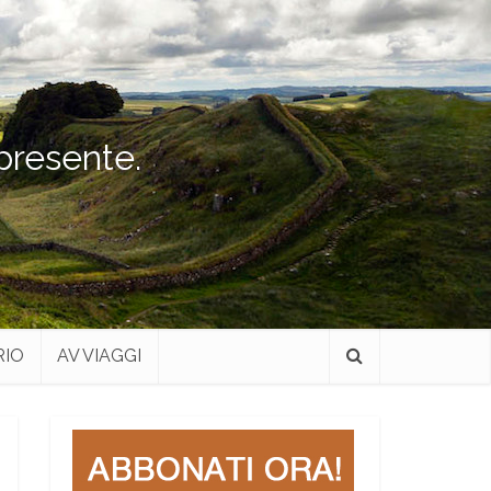
 presente.
RIO
AV VIAGGI