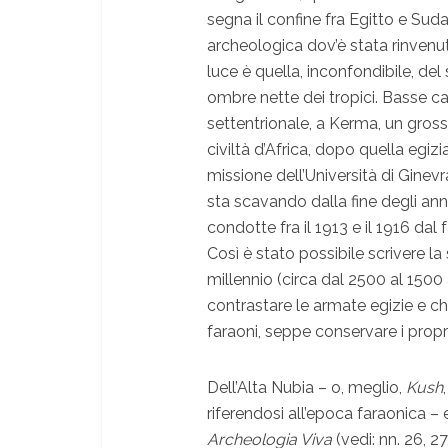
segna il confine fra Egitto e Sud
archeologica dov’è stata rinvenut
luce è quella, inconfondibile, del s
ombre nette dei tropici. Basse c
settentrionale, a Kerma, un gross
civiltà d’Africa, dopo quella egiz
missione dell’Università di Ginev
sta scavando dalla fine degli ann
condotte fra il 1913 e il 1916 d
Così è stato possibile scrivere la 
millennio (circa dal 2500 al 1500
contrastare le armate egizie e 
faraoni, seppe conservare i propri t
Dell’Alta Nubia – o, meglio,
Kush
riferendosi all’epoca faraonica –
Archeologia Viva
(vedi: nn. 26, 2