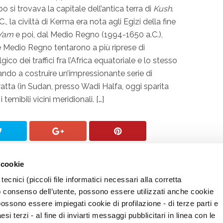
 si trovava la capitale dell’antica terra di
Kush
.
., la civiltà di Kerma era nota agli Egizi della fine
Yam
e poi, dal Medio Regno (1994-1650 a.C.),
o e Medio Regno tentarono a più riprese di
co dei traffici fra l’Africa equatoriale e lo stesso
ndo a costruire un’impressionante serie di
ratta (in Sudan, presso Wadi Halfa, oggi sparita
 temibili vicini meridionali. […]
 cookie
tecnici (piccoli file informatici necessari alla corretta
o consenso dell’utente, possono essere utilizzati anche cookie
possono essere impiegati cookie di profilazione - di terze parti e
i terzi - al fine di inviarti messaggi pubblicitari in linea con le