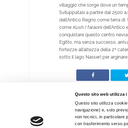
villaggio che sorge dove un tempo
Sviluppatasi a partire dal 2500 a.C
dell’Antico Regno come terra di
come
Kush
. I faraoni dell’Antic
conquistare questo centro nevralgi
Egitto, ma senza successo, arriva
fortezze all’altezza della 2ª cate
sotto il lago Nasser) per arginare i
Questo sito web utilizza i
Questo sito utilizza cookie 
navigazione) e, solo previ
© Archeologia Viva
non tecnici, in particolare 
®
Giunti Editore S.p.a.
con trasferimento verso paes
Web By
PRISMA Associazione Culturale