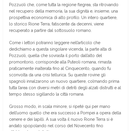
Pozzuoli che, come tutta la regione flegrea, sta ritrovando
nel recupero della memoria, la sua dignità e, insieme, una
prospettiva economica di alto profilo. Un intero quartiere,
lo storico Rione Terra, fatiscente da decenni, viene
recuperato a partire dal sottosuolo romano.
Come i lettori potranno leggere nell’articolo che
dedichiamo a questa singolare vicenda, la parte alta di
Pozzuoli, quella che sovrasta il porto dall’alto del
promontorio, corrisponde alla Puteoli romana, rimasta
praticamente inalterata fino al Cinquecento, quando fu
sconvolta da una crisi tellurica. Su queste rovine gli
spagnoli innalzarono un nuovo quartiere, colmando prima
tutta l’area con diversi metri di detriti degli alzati distrutti e al
tempo stesso sigillando la città romana.
Grosso modo, in scala minore, si ripeté qui per mano
dell’uomo quello che era successo a Pompei a opera della
cenere e dei lapilli. A sua volta il nuovo Rione Terra si è
andato spopolando nel corso del Novecento fino