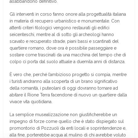
all’abbandono definitivo.
Gli interventi in corso fanno onore alla progettualità italiana
in materia di recupero urbanistico e monumentale. Con
attenti criteri filologici vengono restaurati gli edifici
seicenteschi, mentre al di sotto gli archeologi hanno
scavato e recuperato strade, piani bassi e scantinati del
quartiere romano, dove ora è possibile passeggiare e
sostare come trascinati da una macchina del tempo che di
colpo ci porta dal suolo attuale a duemila anni di distanza.
È vero che, perché l’ambizioso progetto si compia, mentre
i turisti andranno alla scoperta di un brano significativo
della romanità, i puteolani di oggi dovranno tornare ad
abitare il Rione Terra facendone di nuovo un quartiere dalla
vivace vita quotidiana.
La semplice musealizzazione non giustificherebbe un
impegno di forze come quello che è stato dispiegato sul
promontorio di Pozzuoli da enti locali e soprintendenze e,
alla fine, porterebbe acqua al mulino di chi avrebbe voluto