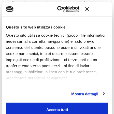
buttare giù tutto – proprio come già una volta fecero gli
spagnoli – per costruire villette o alti condomini con vista.
Proteggiamo il felice esito di una storia italiana che non si è
ripetuta.
Questo sito web utilizza i cookie
Piero Pruneti
Questo sito utilizza cookie tecnici (piccoli file informatici
direttore di “Archeologia Viva”
necessari alla corretta navigazione) e, solo previo
consenso dell’utente, possono essere utilizzati anche
cookie non tecnici, in particolare possono essere
impiegati cookie di profilazione - di terze parti e con
trasferimento verso paesi terzi - al fine di inviarti
messaggi pubblicitari in linea con le tue preferenze,
manifestate durante la navigazione.
Per maggiori dettagli sul trattamento dei tuoi dati
personali durante la navigazione, e per modificare le tue
Mostra dettagli
scelte privacy sui cookie, ti invitiamo a prendere visione
dell’
informativa cookie
.
Chiudendo il banner tramite la “X” prosegui la
Accetta tutti