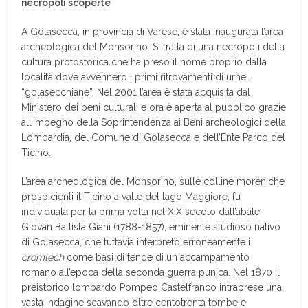
necropoli scoperte
A Golasecca, in provincia di Varese, è stata inaugurata l’area
archeologica del Monsorino. Si tratta di una necropoli della
cultura protostorica che ha preso il nome proprio dalla
località dove avvennero i primi ritrovamenti di urne…
“golasecchiane”. Nel 2001 l’area è stata acquisita dal
Ministero dei beni culturali e ora è aperta al pubblico grazie
all’impegno della Soprintendenza ai Beni archeologici della
Lombardia, del Comune di Golasecca e dell’Ente Parco del
Ticino.
L’area archeologica del Monsorino, sulle colline moreniche
prospicienti il Ticino a valle del lago Maggiore, fu
individuata per la prima volta nel XIX secolo dall’abate
Giovan Battista Giani (1788-1857), eminente studioso nativo
di Golasecca, che tuttavia interpretò erroneamente i
cromlech
come basi di tende di un accampamento
romano all’epoca della seconda guerra punica. Nel 1870 il
preistorico lombardo Pompeo Castelfranco intraprese una
vasta indagine scavando oltre centotrenta tombe e