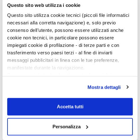
forse per motivi rituali. […]
Questo sito web utilizza i cookie
Questo sito utilizza cookie tecnici (piccoli file informatici
necessari alla corretta navigazione) e, solo previo
consenso dell’utente, possono essere utilizzati anche
cookie non tecnici, in particolare possono essere
impiegati cookie di profilazione - di terze parti e con
trasferimento verso paesi terzi - al fine di inviarti
messaggi pubblicitari in linea con le tue preferenze,
manifestate durante la navigazione.
Per maggiori dettagli sul trattamento dei tuoi dati
personali durante la navigazione, e per modificare le tue
Mostra dettagli
scelte privacy sui cookie, ti invitiamo a prendere visione
dell’
informativa cookie
.
Chiudendo il banner tramite la “X” prosegui la
Accetta tutti
navigazione senza alcuna profilazione e con installazione
dei soli cookie tecnici. Selezionando “Accetta tutti” presti
Personalizza
Ciclo di conferenze
il tuo consenso alla profilazione che potrai revocare in
ogni momento
Revoca