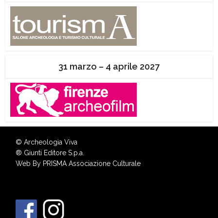
31 marzo – 4 aprile 2027
© Archeologia Viva
®
Giunti Editore S.p.a.
Web By
PRISMA Associazione Culturale