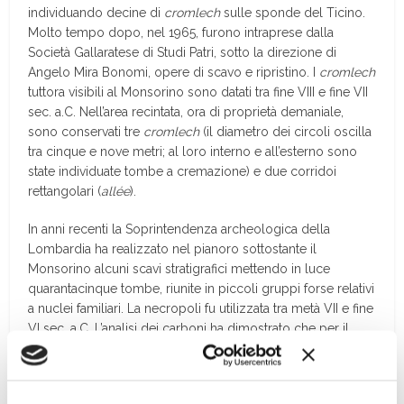
individuando decine di
cromlech
sulle sponde del Ticino.
Molto tempo dopo, nel 1965, furono intraprese dalla
Società Gallaratese di Studi Patri, sotto la direzione di
Angelo Mira Bonomi, opere di scavo e ripristino. I
cromlech
tuttora visibili al Monsorino sono datati tra fine VIII e fine VII
sec. a.C. Nell’area recintata, ora di proprietà demaniale,
sono conservati tre
cromlech
(il diametro dei circoli oscilla
tra cinque e nove metri; al loro interno e all’esterno sono
state individuate tombe a cremazione) e due corridoi
rettangolari (
allée
).
In anni recenti la Soprintendenza archeologica della
Lombardia ha realizzato nel pianoro sottostante il
Monsorino alcuni scavi stratigrafici mettendo in luce
quarantacinque tombe, riunite in piccoli gruppi forse relativi
a nuclei familiari. La necropoli fu utilizzata tra metà VII e fine
VI sec. a.C. L’analisi dei carboni ha dimostrato che per il
rogo funebre erano stati impiegati legni di quercia, olmo,
frassino e faggio. Le indagini osteologiche ci dicono invece
che le ossa da porre nella tomba erano state selezionate,