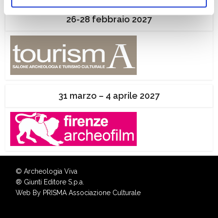
ogni momento
Revoca
26-28 febbraio 2027
31 marzo – 4 aprile 2027
© Archeologia Viva
®
Giunti Editore S.p.a.
Web By
PRISMA Associazione Culturale