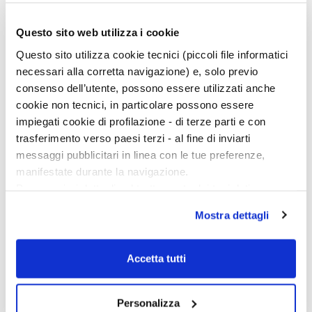
Ciclo di conferenze
Questo sito web utilizza i cookie
Questo sito utilizza cookie tecnici (piccoli file informatici
necessari alla corretta navigazione) e, solo previo
consenso dell’utente, possono essere utilizzati anche
cookie non tecnici, in particolare possono essere
impiegati cookie di profilazione - di terze parti e con
trasferimento verso paesi terzi - al fine di inviarti
messaggi pubblicitari in linea con le tue preferenze,
manifestate durante la navigazione.
Per maggiori dettagli sul trattamento dei tuoi dati
personali durante la navigazione, e per modificare le tue
Mostra dettagli
scelte privacy sui cookie, ti invitiamo a prendere visione
dell’
informativa cookie
.
Chiudendo il banner tramite la “X” prosegui la
Accetta tutti
navigazione senza alcuna profilazione e con installazione
dei soli cookie tecnici. Selezionando “Accetta tutti” presti
Personalizza
il tuo consenso alla profilazione che potrai revocare in