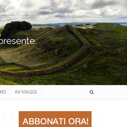
 presente.
RIO
AV VIAGGI