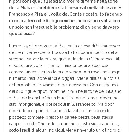
nipoti con i quali fu lasciato morire di fame nella torre
della Muda – sarebbero stati riesumati nella chiesa di S.
Francesco a Pisa e il volto del Conte ricostruito facendo
ricorso a tecniche fisiognomiche… ancora una volta con
un solo non trascurabile problema: di chi sono davvero
quelle ossa?
Lunedì 25 giugno 2001: a Pisa, nella chiesa di S. Francesco
de’ Ferri, viene aperto il pozzetto tombale al centro della
seconda cappella destra, quella dei della Gherardesca. Al
di sotto, una volta in mattoni nasconde una spaziosa
camera funeraria entro la quale vengono ritrovati nel fango
numerosi resti scheletrici e oggetti. Viene diffusa la notizia
del probabile ritrovamento delle ossa del Conte Ugolino,
dei suoi figli e nipoti, morti nel 1289 nella torre dei Gualandi
a Pisa, detta anche “della Muda” o “della Fame”, dov’erano
stati imprigionati, e poi sepolti in S. Francesco. Ma pochi
giorni dopo, i primi di luglio, è la volta di un secondo
pozzetto tombale, presso la parete destra della stessa
cappella della Gherardesca: anche questo viene aperto e,
sotto i resti di alcuni individui, viene rinvenuto un cilindro di