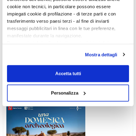
cookie non tecnici, in particolare possono essere
impiegati cookie di profilazione - di terze parti e con
trasferimento verso paesi terzi - al fine di inviarti
messaggi pubblicitari in linea con le tue preferenze,
manifestate durante la navigazione.
Per maggiori dettagli sul trattamento dei tuoi dati
personali durante la navigazione, e per modificare le tue
Mostra dettagli
scelte privacy sui cookie, ti invitiamo a prendere visione
Ciclo di conferenze
dell’
informativa cookie
.
Chiudendo il banner tramite la “X” prosegui la
Accetta tutti
navigazione senza alcuna profilazione e con installazione
dei soli cookie tecnici. Selezionando “Accetta tutti” presti
Personalizza
il tuo consenso alla profilazione che potrai revocare in
ogni momento
Revoca