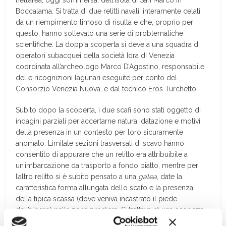
nell’area, oggi sommersa, dell’isola di San Marco in
Boccalama. Si tratta di due relitti navali, interamente celati
da un riempimento limoso di risulta e che, proprio per
questo, hanno sollevato una serie di problematiche
scientifiche. La doppia scoperta si deve a una squadra di
operatori subacquei della società Idra di Venezia
coordinata all’archeologo Marco D’Agostino, responsabile
delle ricognizioni lagunari eseguite per conto del
Consorzio Venezia Nuova, e dal tecnico Eros Turchetto.
Subito dopo la scoperta, i due scafi sono stati oggetto di
indagini parziali per accertarne natura, datazione e motivi
della presenza in un contesto per loro sicuramente
anomalo. Limitate sezioni trasversali di scavo hanno
consentito di appurare che un relitto era attribuibile a
un’imbarcazione da trasporto a fondo piatto, mentre per
l’altro relitto si è subito pensato a una
galea
, date la
caratteristica forma allungata dello scafo e la presenza
della tipica scassa (dove veniva incastrato il piede
dell’albero) nella zona prodiera. Si trattava di una scoperta
importantissima: per la prima volta veniva individuato un