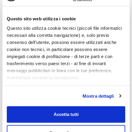
relitto di
galea
grazie al quale sarebbe stato possibile
conoscere le tecniche costruttive in parte ancora ignote dei
proti del celebre arsenale della Serenissima. […]
Questo sito web utilizza i cookie
Questo sito utilizza cookie tecnici (piccoli file informatici
necessari alla corretta navigazione) e, solo previo
consenso dell’utente, possono essere utilizzati anche
cookie non tecnici, in particolare possono essere
impiegati cookie di profilazione - di terze parti e con
trasferimento verso paesi terzi - al fine di inviarti
messaggi pubblicitari in linea con le tue preferenze,
manifestate durante la navigazione.
Per maggiori dettagli sul trattamento dei tuoi dati
personali durante la navigazione, e per modificare le tue
Mostra dettagli
scelte privacy sui cookie, ti invitiamo a prendere visione
dell’
informativa cookie
.
Chiudendo il banner tramite la “X” prosegui la
Accetta tutti
navigazione senza alcuna profilazione e con installazione
dei soli cookie tecnici. Selezionando “Accetta tutti” presti