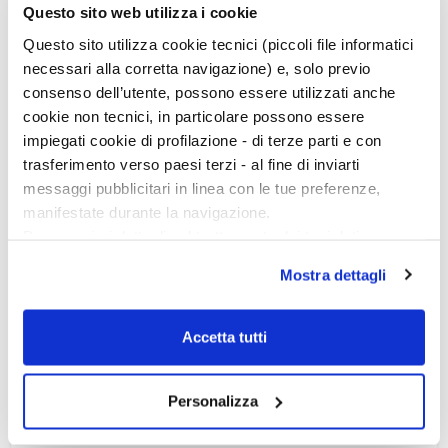
Questo sito web utilizza i cookie
Questo sito utilizza cookie tecnici (piccoli file informatici
necessari alla corretta navigazione) e, solo previo
consenso dell’utente, possono essere utilizzati anche
cookie non tecnici, in particolare possono essere
impiegati cookie di profilazione - di terze parti e con
trasferimento verso paesi terzi - al fine di inviarti
messaggi pubblicitari in linea con le tue preferenze,
manifestate durante la navigazione.
Per maggiori dettagli sul trattamento dei tuoi dati
personali durante la navigazione, e per modificare le tue
Mostra dettagli
scelte privacy sui cookie, ti invitiamo a prendere visione
dell’
informativa cookie
.
Chiudendo il banner tramite la “X” prosegui la
Accetta tutti
navigazione senza alcuna profilazione e con installazione
dei soli cookie tecnici. Selezionando “Accetta tutti” presti
Personalizza
il tuo consenso alla profilazione che potrai revocare in
26-28 febbraio 2027
ogni momento
Revoca