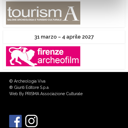
31 marzo – 4 aprile 2027
© Archeologia Viva
®
Giunti Editore S.p.a.
Web By
PRISMA Associazione Culturale