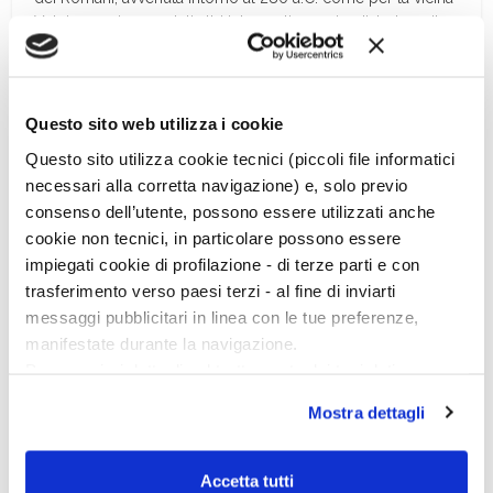
Vulci, non ci sono stati altri interventi umani a disturbare il
deposito archeologico, fino alle arature meccaniche del
secondo dopoguerra. Perciò le strutture spesso si
conservano come congelate al momento della loro
distruzione e del crollo.
Questo sito web utilizza i cookie
Un circuito murario di circa un chilometro recinge i quasi
Questo sito utilizza cookie tecnici (piccoli file informatici
quattro ettari della sommità pianeggiante del colle. Ora le
necessari alla corretta navigazione) e, solo previo
mura che corrono lungo il margine del pendio sono visibili
consenso dell’utente, possono essere utilizzati anche
in pochi tratti. […]
cookie non tecnici, in particolare possono essere
impiegati cookie di profilazione - di terze parti e con
trasferimento verso paesi terzi - al fine di inviarti
messaggi pubblicitari in linea con le tue preferenze,
manifestate durante la navigazione.
Per maggiori dettagli sul trattamento dei tuoi dati
personali durante la navigazione, e per modificare le tue
Mostra dettagli
scelte privacy sui cookie, ti invitiamo a prendere visione
dell’
informativa cookie
.
Chiudendo il banner tramite la “X” prosegui la
Accetta tutti