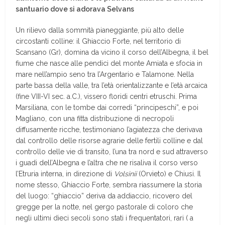
santuario dove si adorava Selvans
Un rilievo dalla sommità pianeggiante, più alto delle
circostanti colline: il Ghiaccio Forte, nel territorio di
Scansano (Gr), domina da vicino il corso dell’Albegna, il bel
fiume che nasce alle pendici del monte Amiata e sfocia in
mare nell’ampio seno tra l’Argentario e Talamone. Nella
parte bassa della valle, tra l’età orientalizzante e l’età arcaica
(fine VIII-VI sec. a.C.), vissero floridi centri etruschi. Prima
Marsiliana, con le tombe dai corredi “principeschi”, e poi
Magliano, con una fitta distribuzione di necropoli
diffusamente ricche, testimoniano l’agiatezza che derivava
dal controllo delle risorse agrarie delle fertili colline e dal
controllo delle vie di transito, l’una tra nord e sud attraverso
i guadi dell’Albegna e l’altra che ne risaliva il corso verso
l’Etruria interna, in direzione di
Volsinii
(Orvieto) e Chiusi. Il
nome stesso, Ghiaccio Forte, sembra riassumere la storia
del luogo: “ghiaccio” deriva da addiaccio, ricovero del
gregge per la notte, nel gergo pastorale di coloro che
negli ultimi dieci secoli sono stati i frequentatori, rari ( a