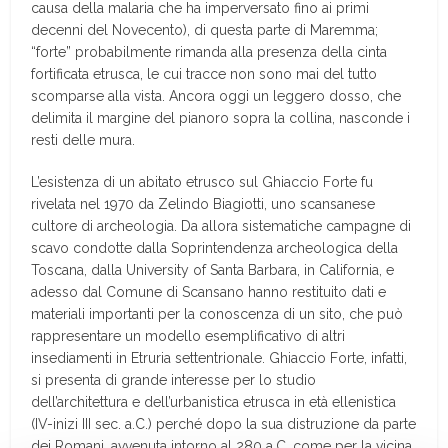
causa della malaria che ha imperversato fino ai primi
decenni del Novecento), di questa parte di Maremma;
“forte” probabilmente rimanda alla presenza della cinta
fortificata etrusca, le cui tracce non sono mai del tutto
scomparse alla vista. Ancora oggi un leggero dosso, che
delimita il margine del pianoro sopra la collina, nasconde i
resti delle mura.
L’esistenza di un abitato etrusco sul Ghiaccio Forte fu
rivelata nel 1970 da Zelindo Biagiotti, uno scansanese
cultore di archeologia. Da allora sistematiche campagne di
scavo condotte dalla Soprintendenza archeologica della
Toscana, dalla University of Santa Barbara, in California, e
adesso dal Comune di Scansano hanno restituito dati e
materiali importanti per la conoscenza di un sito, che può
rappresentare un modello esemplificativo di altri
insediamenti in Etruria settentrionale. Ghiaccio Forte, infatti,
si presenta di grande interesse per lo studio
dell’architettura e dell’urbanistica etrusca in età ellenistica
(IV-inizi III sec. a.C.) perché dopo la sua distruzione da parte
dei Romani, avvenuta intorno al 280 a.C. come per la vicina