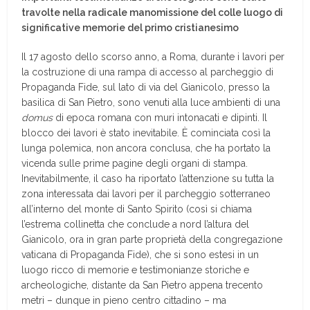
travolte nella radicale manomissione del colle luogo di
significative memorie del primo cristianesimo
Il 17 agosto dello scorso anno, a Roma, durante i lavori per
la costruzione di una rampa di accesso al parcheggio di
Propaganda Fide, sul lato di via del Gianicolo, presso la
basilica di San Pietro, sono venuti alla luce ambienti di una
domus
di epoca romana con muri intonacati e dipinti. Il
blocco dei lavori è stato inevitabile. È cominciata così la
lunga polemica, non ancora conclusa, che ha portato la
vicenda sulle prime pagine degli organi di stampa.
Inevitabilmente, il caso ha riportato l’attenzione su tutta la
zona interessata dai lavori per il parcheggio sotterraneo
all’interno del monte di Santo Spirito (così si chiama
l’estrema collinetta che conclude a nord l’altura del
Gianicolo, ora in gran parte proprietà della congregazione
vaticana di Propaganda Fide), che si sono estesi in un
luogo ricco di memorie e testimonianze storiche e
archeologiche, distante da San Pietro appena trecento
metri – dunque in pieno centro cittadino – ma