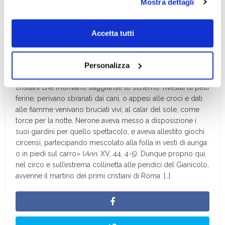
sepoltura di san Pietro.
Mostra dettagli
scelte privacy sui cookie, ti invitiamo a prendere visione
dell’
informativa cookie
.
Questi
horti
passarono, qualche anno dopo, nelle proprietà
Chiudendo il banner tramite la “X” prosegui la
di Nerone (imperatore dal 54 al 68) e sono nominati in due
Accetta tutti
navigazione senza alcuna profilazione e con installazione
passi di Tacito; infatti Nerone li aprì come rifugio al popolo
dei soli cookie tecnici. Selezionando “Accetta tutti” presti
che aveva perso la casa nell’incendio scoppiato il 19 luglio
Personalizza
del 64 (Ann. XV, 39, 2) e, successivamente, vi martirizzò i
il tuo consenso alla profilazione che potrai revocare in
cristiani, accusati di avere provocato l’incendio: «e per i
ogni momento
Revoca
cristiani che morivano s’aggiunse lo scherno: rivestiti di pelli
ferine, perivano sbranati dai cani, o appesi alle croci e dati
alle fiamme venivano bruciati vivi, al calar del sole, come
torce per la notte. Nerone aveva messo a disposizione i
suoi giardini per quello spettacolo, e aveva allestito giochi
circensi, partecipando mescolato alla folla in vesti di auriga
o in piedi sul carro» (
Ann.
XV, 44, 4-5). Dunque proprio qui,
nel circo e sull’estrema collinetta alle pendici del Gianicolo,
avvenne il martirio dei primi cristiani di Roma. […]