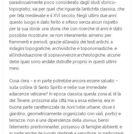
paradossalmente poco considerato dagli studi storico-
topografici, sia per quel che riguarda l’antichità classica, che
per l’età medievale e il XVI secolo. Negli ultimi due anni
questo luogo è stato ferito e offeso senza alcun rispetto
per la sua storia: una storia che con ricerche di anni è stato
possibile ricostruire, se non interamente, almeno per
frammenti e periodi, grazie all’analisi dei testi antichi, a
indagini topografiche, archivistiche e toponomastiche, e
all’individuazione di sopravvivenze archeologiche, alcune
delle quali sono andate distrutte proprio in questi ultimi
mesi.
Cosa c’era – e in parte potrebbe ancora essere salvato –
sulla collina di Santo Spirito e nelle sue immediate
adiacenze vaticane? In epoca classica questa zona al di là
del Tevere, prossima alla città ma a essa esterna, era in
buona parte caratterizzata da
horti
(ville urbane, dove il
giardino, geometricamente organizzato con viali, portici e
terrazze, non è una dipendenza della
domus
, bensì
l’elemento predominante), possesso di famiglie abbienti; e
in parte anche da luoghi destinati a sepolture, in particolare