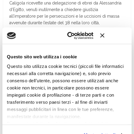
Caligola ricevette una delegazione di ebrei da Alessandria
d’Egitto, venuti inutilmente a chiedere giustizia
all’imperatore per le persecuzioni e le uccisioni di massa
avvenute durante l’estate del 38 nella loro città,
delegazione che l’imperatore cacciò tra minacce e insulti,
come riferisce lo storico Giuseppe Flavio (
Ant. Iud.
XVIII,
259-260).
Degli
horti
faceva parte anche un circo, chiamato dalle fonti
Questo sito web utilizza i cookie
classiche “di Caio (Caligola) e di Nerone”, che si estendeva
Questo sito utilizza cookie tecnici (piccoli file informatici
sotto la parte sud dell’attuale basilica di San Pietro: di esso
necessari alla corretta navigazione) e, solo previo
si era persa la memoria fin dalla tarda età imperiale, ma la
consenso dell’utente, possono essere utilizzati anche
sua posizione è indicata dalla persistenza dell’obelisco (nel
cookie non tecnici, in particolare possono essere
medioevo denominato
agulia
, vocabolo ricorrente anche
impiegati cookie di profilazione - di terze parti e con
nella toponomastica della zona) che si innalzava sulla
spina, nella propria originaria collocazione fino al 1586,
trasferimento verso paesi terzi - al fine di inviarti
data in cui fu trasferito al centro di piazza San Pietro dove
messaggi pubblicitari in linea con le tue preferenze,
lo vediamo oggi. Il circo era con certezza al limite nord
manifestate durante la navigazione.
degli
horti
, poiché subito oltre il terreno era occupato da
Per maggiori dettagli sul trattamento dei tuoi dati
una necropoli, quella che, ora sotto la basilica, ospita la
personali durante la navigazione, e per modificare le tue