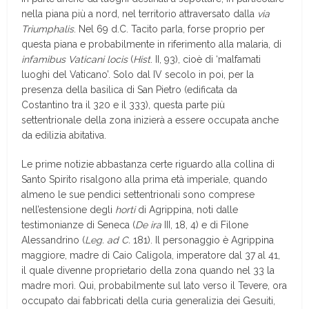
nella piana più a nord, nel territorio attraversato dalla
via
Triumphalis
. Nel 69 d.C. Tacito parla, forse proprio per
questa piana e probabilmente in riferimento alla malaria, di
infamibus Vaticani locis
(
Hist
. II, 93), cioè di ‘malfamati
luoghi del Vaticano’. Solo dal IV secolo in poi, per la
presenza della basilica di San Pietro (edificata da
Costantino tra il 320 e il 333), questa parte più
settentrionale della zona inizierà a essere occupata anche
da edilizia abitativa.
Le prime notizie abbastanza certe riguardo alla collina di
Santo Spirito risalgono alla prima età imperiale, quando
almeno le sue pendici settentrionali sono comprese
nell’estensione degli
horti
di Agrippina, noti dalle
testimonianze di Seneca (
De ira
III, 18, 4) e di Filone
Alessandrino (
Leg. ad C.
181). Il personaggio è Agrippina
maggiore, madre di Caio Caligola, imperatore dal 37 al 41,
il quale divenne proprietario della zona quando nel 33 la
madre morì. Qui, probabilmente sul lato verso il Tevere, ora
occupato dai fabbricati della curia generalizia dei Gesuiti,