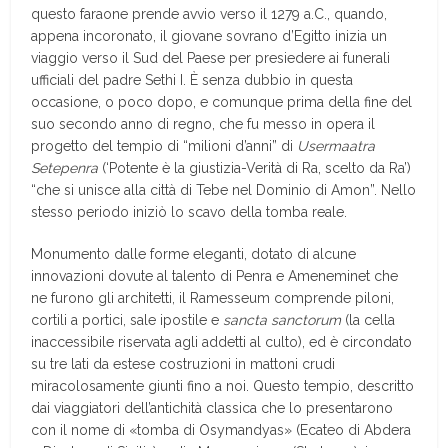
questo faraone prende avvio verso il 1279 a.C., quando,
appena incoronato, il giovane sovrano d’Egitto inizia un
viaggio verso il Sud del Paese per presiedere ai funerali
ufficiali del padre Sethi I. È senza dubbio in questa
occasione, o poco dopo, e comunque prima della fine del
suo secondo anno di regno, che fu messo in opera il
progetto del tempio di “milioni d’anni” di
Usermaatra
Setepenra
(‘Potente è la giustizia-Verità di Ra, scelto da Ra’)
“che si unisce alla città di Tebe nel Dominio di Amon”. Nello
stesso periodo iniziò lo scavo della tomba reale.
Monumento dalle forme eleganti, dotato di alcune
innovazioni dovute al talento di Penra e Ameneminet che
ne furono gli architetti, il Ramesseum comprende piloni,
cortili a portici, sale ipostile e
sancta sanctorum
(la cella
inaccessibile riservata agli addetti al culto), ed è circondato
su tre lati da estese costruzioni in mattoni crudi
miracolosamente giunti fino a noi. Questo tempio, descritto
dai viaggiatori dell’antichità classica che lo presentarono
con il nome di «tomba di Osymandyas» (Ecateo di Abdera