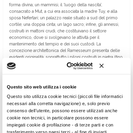
forma divina; un mammisi, il ‘luogo della nascita’,
consacrato a Mut, a cui era associata la madre Tuy, e alla
sposa Nefertari; un palazzo reale situato a sud del primo
cortile; una doppia cinta; un lago sacro; infine, gli annessi,
costruiti in mattoni crudi, che costituivano il settore
economico, dove si svolgevano le attività per il
mantenimento del tempio e dei suoi custodi. La
concezione architettonica del Ramesseum presenta delle
evidenti originalità, soprattutto i piloni costruiti in pietra (fino
ad allora sulla riva occidentale di Tebe erano stati innalzati
piloni in mattoni crudi) e la via processionale delimitata da
sfingi, che corona internamente il
temenos
(recinto sacro)
sui lati nord, ovest e sud.
Questo sito web utilizza i cookie
Mentre i templi divini (dedicati alle divinità) riproducono il
Questo sito utilizza cookie tecnici (piccoli file informatici
microcosmo della creazione primordiale, i templi di
necessari alla corretta navigazione) e, solo previo
“milioni di anni” (dedicati ai sovrani), qual è il Ramesseum,
consenso dell’utente, possono essere utilizzati anche
anche se perpetuano il concetto originario, sembrano
cookie non tecnici, in particolare possono essere
insistere su un altro aspetto fondamentale: quello di
impiegati cookie di profilazione - di terze parti e con
magnificare la funzione reale. Se nel passato si riconobbe
trasferimento verso paesi terzi - al fine di inviarti