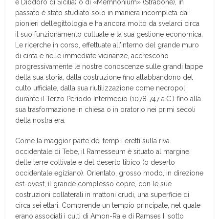
e Diodoro di Sicilia) o di «Memnonium» (Strabone), in
passato è stato studiato solo in maniera incompleta dai
pionieri dell’egittologia e ha ancora molto da svelarci circa
il suo funzionamento cultuale e la sua gestione economica.
Le ricerche in corso, effettuate all’interno del grande muro
di cinta e nelle immediate vicinanze, accrescono
progressivamente le nostre conoscenze sulle grandi tappe
della sua storia, dalla costruzione fino all’abbandono del
culto ufficiale, dalla sua riutilizzazione come necropoli
durante il Terzo Periodo Intermedio (1078-747 a.C.) fino alla
sua trasformazione in chiesa o in oratorio nei primi secoli
della nostra era.
Come la maggior parte dei templi eretti sulla riva
occidentale di Tebe, il Ramesseum è situato al margine
delle terre coltivate e del deserto libico (o deserto
occidentale egiziano). Orientato, grosso modo, in direzione
est-ovest, il grande complesso copre, con le sue
costruzioni collaterali in mattoni crudi, una superficie di
circa sei ettari. Comprende un tempio principale, nel quale
erano associati i culti di Amon-Ra e di Ramses II sotto