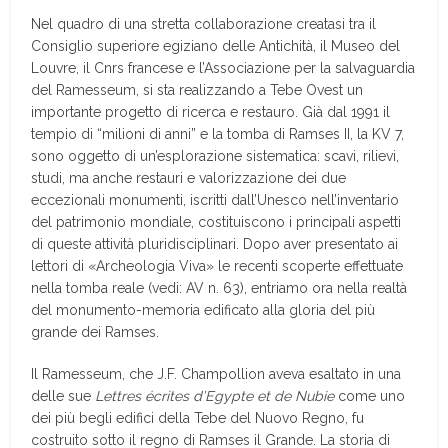
Nel quadro di una stretta collaborazione creatasi tra il
Consiglio superiore egiziano delle Antichità, il Museo del
Louvre, il Cnrs francese e l’Associazione per la salvaguardia
del Ramesseum, si sta realizzando a Tebe Ovest un
importante progetto di ricerca e restauro. Già dal 1991 il
tempio di “milioni di anni” e la tomba di Ramses II, la KV 7,
sono oggetto di un’esplorazione sistematica: scavi, rilievi,
studi, ma anche restauri e valorizzazione dei due
eccezionali monumenti, iscritti dall’Unesco nell’inventario
del patrimonio mondiale, costituiscono i principali aspetti
di queste attività pluridisciplinari. Dopo aver presentato ai
lettori di «Archeologia Viva» le recenti scoperte effettuate
nella tomba reale (vedi: AV n. 63), entriamo ora nella realtà
del monumento-memoria edificato alla gloria del più
grande dei Ramses.
Il Ramesseum, che J.F. Champollion aveva esaltato in una
delle sue
Lettres écrites d’Egypte et de Nubie
come uno
dei più begli edifici della Tebe del Nuovo Regno, fu
costruito sotto il regno di Ramses il Grande. La storia di