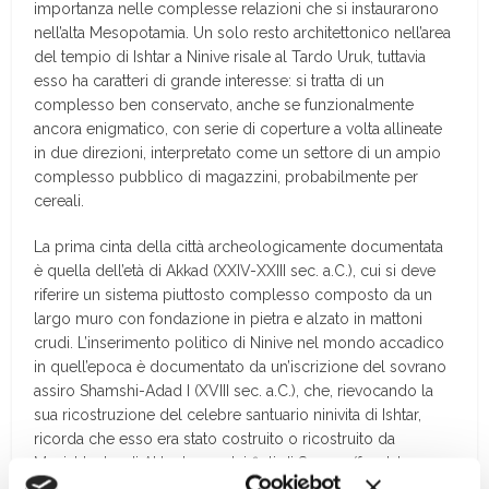
importanza nelle complesse relazioni che si instaurarono
nell’alta Mesopotamia. Un solo resto architettonico nell’area
del tempio di Ishtar a Ninive risale al Tardo Uruk, tuttavia
esso ha caratteri di grande interesse: si tratta di un
complesso ben conservato, anche se funzionalmente
ancora enigmatico, con serie di coperture a volta allineate
in due direzioni, interpretato come un settore di un ampio
complesso pubblico di magazzini, probabilmente per
cereali.
La prima cinta della città archeologicamente documentata
è quella dell’età di Akkad (XXIV-XXIII sec. a.C.), cui si deve
riferire un sistema piuttosto complesso composto da un
largo muro con fondazione in pietra e alzato in mattoni
crudi. L’inserimento politico di Ninive nel mondo accadico
in quell’epoca è documentato da un’iscrizione del sovrano
assiro Shamshi-Adad I (XVIII sec. a.C.), che, rievocando la
sua ricostruzione del celebre santuario ninivita di Ishtar,
ricorda che esso era stato costruito o ricostruito da
Manishtushu di Akkad, uno dei figli di Sargon (fondatore
della dinastia di Akkad nel 2350 a.C.). Se diversi centri