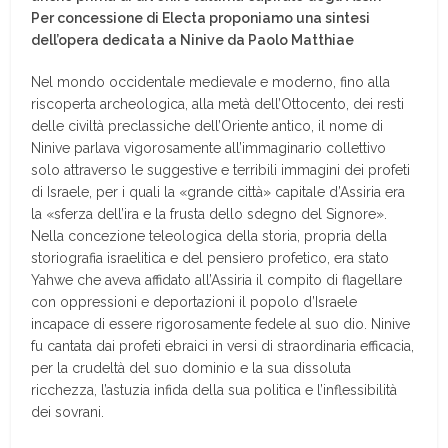
Per concessione di Electa proponiamo una sintesi
dell’opera dedicata a Ninive da Paolo Matthiae
Nel mondo occidentale medievale e moderno, fino alla
riscoperta archeologica, alla metà dell’Ottocento, dei resti
delle civiltà preclassiche dell’Oriente antico, il nome di
Ninive parlava vigorosamente all’immaginario collettivo
solo attraverso le suggestive e terribili immagini dei profeti
di Israele, per i quali la «grande città» capitale d’Assiria era
la «sferza dell’ira e la frusta dello sdegno del Signore».
Nella concezione teleologica della storia, propria della
storiografia israelitica e del pensiero profetico, era stato
Yahwe che aveva affidato all’Assiria il compito di flagellare
con oppressioni e deportazioni il popolo d’Israele
incapace di essere rigorosamente fedele al suo dio. Ninive
fu cantata dai profeti ebraici in versi di straordinaria efficacia,
per la crudeltà del suo dominio e la sua dissoluta
ricchezza, l’astuzia infida della sua politica e l’inflessibilità
dei sovrani.