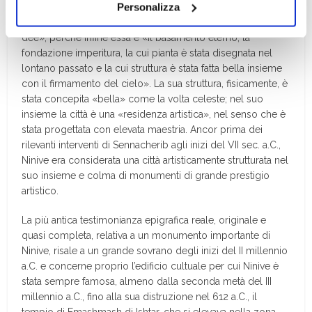
Personalizza
perché è «il centro di culto, la città amata di Ishtar», perché
il tuo consenso alla profilazione che potrai revocare in
in essa sono «tutti i luoghi di incontro degli dèi e delle
ogni momento
Revoca
dee», perché infine essa è «il basamento eterno, la
fondazione imperitura, la cui pianta è stata disegnata nel
lontano passato e la cui struttura è stata fatta bella insieme
con il firmamento del cielo». La sua struttura, fisicamente, è
stata concepita «bella» come la volta celeste; nel suo
insieme la città è una «residenza artistica», nel senso che è
stata progettata con elevata maestria. Ancor prima dei
rilevanti interventi di Sennacherib agli inizi del VII sec. a.C.,
Ninive era considerata una città artisticamente strutturata nel
suo insieme e colma di monumenti di grande prestigio
artistico.
La più antica testimonianza epigrafica reale, originale e
quasi completa, relativa a un monumento importante di
Ninive, risale a un grande sovrano degli inizi del II millennio
a.C. e concerne proprio l’edificio cultuale per cui Ninive è
stata sempre famosa, almeno dalla seconda metà del III
millennio a.C., fino alla sua distruzione nel 612 a.C., il