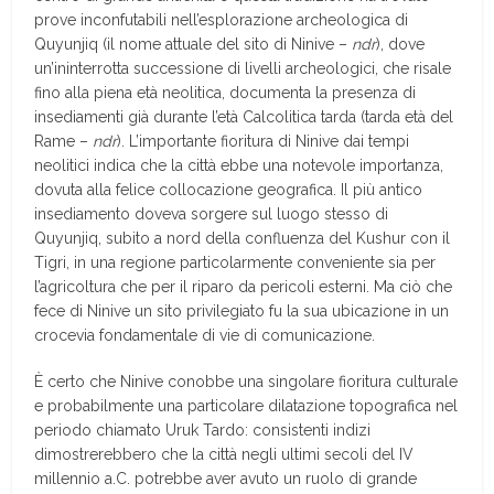
prove inconfutabili nell’esplorazione archeologica di
Quyunjiq (il nome attuale del sito di Ninive –
ndr
), dove
un’ininterrotta successione di livelli archeologici, che risale
fino alla piena età neolitica, documenta la presenza di
insediamenti già durante l’età Calcolitica tarda (tarda età del
Rame –
ndr
). L’importante fioritura di Ninive dai tempi
neolitici indica che la città ebbe una notevole importanza,
dovuta alla felice collocazione geografica. Il più antico
insediamento doveva sorgere sul luogo stesso di
Quyunjiq, subito a nord della confluenza del Kushur con il
Tigri, in una regione particolarmente conveniente sia per
l’agricoltura che per il riparo da pericoli esterni. Ma ciò che
fece di Ninive un sito privilegiato fu la sua ubicazione in un
crocevia fondamentale di vie di comunicazione.
È certo che Ninive conobbe una singolare fioritura culturale
e probabilmente una particolare dilatazione topografica nel
periodo chiamato Uruk Tardo: consistenti indizi
dimostrerebbero che la città negli ultimi secoli del IV
millennio a.C. potrebbe aver avuto un ruolo di grande