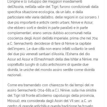
L’origine e lo sviluppo dei maggiori insediamenti
dell’Assiria, nell’alta valle del Tigri, furono condizionati dalla
specifica situazione ecologica, da un lato, e dalla
particolare rete viaria dall’altro, delle regioni in cui sorsero. I
due più importanti e antichi centri urbani, Ninive e Assur,
che ebbero sorti e destini in parte paralleli e in parte
complementari, erano senza dubbio accomunati nella
coscienza degli Assiri dell’età imperiale, prima che nel 704
a.C. Sennacherib decidesse di fare di Ninive la capitale
dell’impero. Le due città non erano infatti soltanto le sedi
dei due più venerati santuari d’Assiria, l’Esharra del dio
Assur ad Assur e l’Emashmash della dea Ishtar a Ninive, ma
soprattutto luoghi di culto antichissimi di queste due
divinità, le uniche del mondo assiro sentite come divinità
nazionali.
Come era tramandato con chiarezza fin dai tempi del re
assiro Sennacherib (704-681 a.C.), Ninive, sulla riva sinistra
del Tigri (di fronte all’odierno capoluogo della provincia,
Mòssul), era considerata dagli Assiri del VII sec. a.C. un
centro di grande antichità e questa tradizione ha trovato