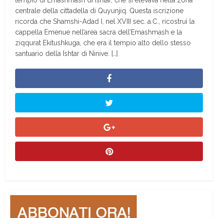
tempio di Emashmash di Ishtar, che si elevava nella zona
centrale della cittadella di Quyunjiq. Questa iscrizione
ricorda che Shamshi-Adad I, nel XVIII sec. a.C., ricostruì la
cappella Emenue nell’area sacra dell’Emashmash e la
ziqqurat Ekitushkuga, che era il tempio alto dello stesso
santuario della Ishtar di Ninive. […]