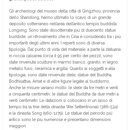
Gli archeologi del museo della città di Qingzhou, provincia
dello Shandong, hanno ultimato lo scavo di un grande
deposito sotterraneo nell’area dell’antico tempio buddista
Longxing. Sono state dissotterrate più di duecento statue
buddiste: un ritrovamento che in Cina è considerato tra i più
importanti degli ultimi anni. I reperti sono di diversa
tipologia. Dal punto di vista del materiale, a parte la statuaria
in roccia calcarea (circa il 95 per cento dei pezzi), sono
state rinvenute sculture in marmo bianco, granito, in legno,
metallo fuso, ceramica e argilla. Quanto ai soggetti e alla
tipologia, sono state rinvenute stele, statue del Buddha,
Bodhisattva, Arhat e di altre figure legate al buddismo.
Anche le misure variano molto: le stele da tre metri e venti
a cinquanta centimetri; le statue del Buddha da due metri a
venti centimetri. Le datazioni si collocano in un lasso di
tempo tra la fine della dinastia Wei Settentrionali (386-534)
e la dinastia Song (960-1279). Le statue del periodo più
antico sono le più numerose e presentano dimensioni
maggiori.