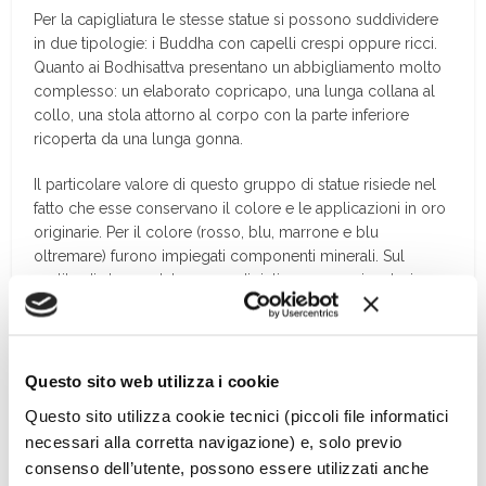
Per la capigliatura le stesse statue si possono suddividere
in due tipologie: i Buddha con capelli crespi oppure ricci.
Quanto ai Bodhisattva presentano un abbigliamento molto
complesso: un elaborato copricapo, una lunga collana al
collo, una stola attorno al corpo con la parte inferiore
ricoperta da una lunga gonna.
Il particolare valore di questo gruppo di statue risiede nel
fatto che esse conservano il colore e le applicazioni in oro
originarie. Per il colore (rosso, blu, marrone e blu
oltremare) furono impiegati componenti minerali. Sul
vestito di alcune statue sono dipinti personaggi o storie
utilizzando colori più sgargianti. Le applicazioni di foglia
d’oro, invece, sono riservate al Buddha, osservabili su tutte
le parti del corpo non coperte dal vestiario. In rari casi si
trovano decorazioni in oro anche sui Bodhisattva, sulle
Questo sito web utilizza i cookie
figure volanti e sugli oranti.
Questo sito utilizza cookie tecnici (piccoli file informatici
necessari alla corretta navigazione) e, solo previo
Nella statuaria buddista del periodo delle dinastie del Nord
consenso dell’utente, possono essere utilizzati anche
e del Sud la forma e lo stile mantengono una loro