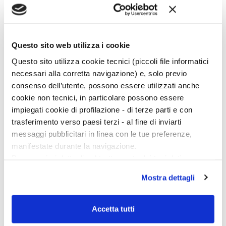
Questo sito web utilizza i cookie
Ciclo di conferenze
Questo sito utilizza cookie tecnici (piccoli file informatici
necessari alla corretta navigazione) e, solo previo
consenso dell’utente, possono essere utilizzati anche
cookie non tecnici, in particolare possono essere
impiegati cookie di profilazione - di terze parti e con
trasferimento verso paesi terzi - al fine di inviarti
messaggi pubblicitari in linea con le tue preferenze,
manifestate durante la navigazione.
Per maggiori dettagli sul trattamento dei tuoi dati
personali durante la navigazione, e per modificare le tue
Mostra dettagli
scelte privacy sui cookie, ti invitiamo a prendere visione
dell’
informativa cookie
.
Chiudendo il banner tramite la “X” prosegui la
Accetta tutti
navigazione senza alcuna profilazione e con installazione