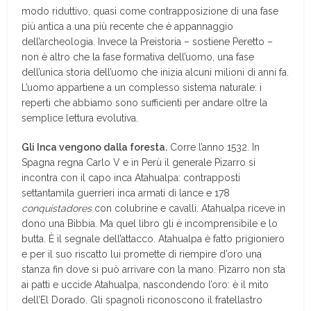
modo riduttivo, quasi come contrapposizione di una fase
più antica a una più recente che è appannaggio
dell’archeologia. Invece la Preistoria – sostiene Peretto –
non è altro che la fase formativa dell’uomo, una fase
dell’unica storia dell’uomo che inizia alcuni milioni di anni fa.
L’uomo appartiene a un complesso sistema naturale: i
reperti che abbiamo sono sufficienti per andare oltre la
semplice lettura evolutiva.
Gli Inca vengono dalla foresta.
Corre l’anno 1532. In
Spagna regna Carlo V e in Perù il generale Pizarro si
incontra con il capo inca Atahualpa: contrapposti
settantamila guerrieri inca armati di lance e 178
conquistadores
con colubrine e cavalli. Atahualpa riceve in
dono una Bibbia. Ma quel libro gli è incomprensibile e lo
butta. È il segnale dell’attacco. Atahualpa è fatto prigioniero
e per il suo riscatto lui promette di riempire d’oro una
stanza fin dove si può arrivare con la mano. Pizarro non sta
ai patti e uccide Atahualpa, nascondendo l’oro: è il mito
dell’El Dorado. Gli spagnoli riconoscono il fratellastro