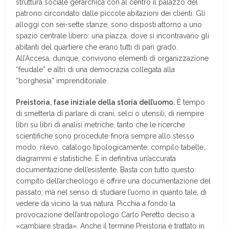
struttura sociale gerarchica con al centro il palazzo del
patrono circondato dalle piccole abitazioni dei clienti. Gli
alloggi con sei-sette stanze, sono disposti attorno a uno
spazio centrale libero: una piazza, dove si incontravano gli
abitanti del quartiere che erano tutti di pari grado.
All’Accesa, dunque, convivono elementi di organizzazione
“feudale” e altri di una democrazia collegata alla
“borghesia” imprenditoriale.
Preistoria, fase iniziale della storia dell’uomo.
È tempo
di smetterla di parlare di crani, selci o utensili, di riempire
libri su libri di analisi metriche, tanto che le ricerche
scientifiche sono procedute finora sempre allo stesso
modo: rilevo, catalogo tipologicamente, compilo tabelle,
diagrammi e statistiche. È in definitiva un’accurata
documentazione dell’esistente. Basta con tutto questo:
compito dell’archeologo è offrire una documentazione del
passato, ma nel senso di studiare l’uomo in quanto tale, di
vedere da vicino la sua natura. Picchia a fondo la
provocazione dell’antropologo Carlo Peretto deciso a
«cambiare strada». Anche il termine Preistoria è trattato in