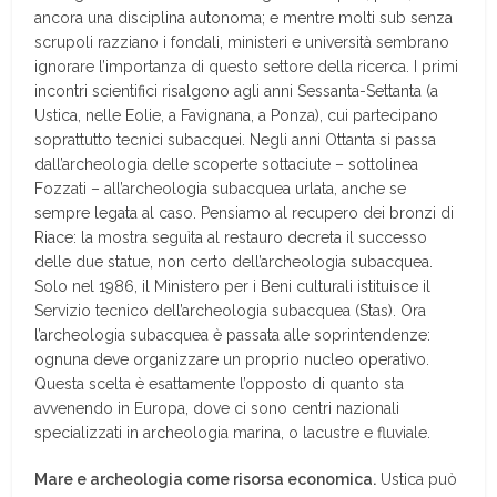
ancora una disciplina autonoma; e mentre molti sub senza
scrupoli razziano i fondali, ministeri e università sembrano
ignorare l’importanza di questo settore della ricerca. I primi
incontri scientifici risalgono agli anni Sessanta-Settanta (a
Ustica, nelle Eolie, a Favignana, a Ponza), cui partecipano
soprattutto tecnici subacquei. Negli anni Ottanta si passa
dall’archeologia delle scoperte sottaciute – sottolinea
Fozzati – all’archeologia subacquea urlata, anche se
sempre legata al caso. Pensiamo al recupero dei bronzi di
Riace: la mostra seguìta al restauro decreta il successo
delle due statue, non certo dell’archeologia subacquea.
Solo nel 1986, il Ministero per i Beni culturali istituisce il
Servizio tecnico dell’archeologia subacquea (Stas). Ora
l’archeologia subacquea è passata alle soprintendenze:
ognuna deve organizzare un proprio nucleo operativo.
Questa scelta è esattamente l’opposto di quanto sta
avvenendo in Europa, dove ci sono centri nazionali
specializzati in archeologia marina, o lacustre e fluviale.
Mare e archeologia come risorsa economica.
Ustica può