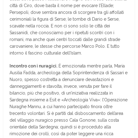
città di Ciro, dove basta il nome per evocare l’Ellade;
Persepoli, dove sembra ancora di scorgere tra gli affollati
cerimoniali la figura di Serse; le tombe di Dario e Serse,
scavate nella roccia. E non ci sono solo le città dei
Sassanidi, che conosciamo per i ripetuti scontri con i
romani, ma anche quei centri toccati dalle grandi strade
carovaniere, le stesse che percorse Marco Polo. E tutto
intorno il fascino culturale dell’Islam.
Incontro con i nuragici.
È emozionata mentre parla, Maria
Ausilia Fadda, archeologa della Soprintendenza di Sassari e
Nuoro, spesso costretta a denunciare devastazioni e
danneggiamenti e stavolta, invece, venuta per fare il
bilancio, più che positivo, di un’iniziativa realizzata in
Sardegna insieme a Esit e «Archeologia Viva»: l’Operazione
Nuraghe Mannu, a cui hanno partecipato finora oltre
trecento volontari. Si è partiti dal disboscamento dell’area
del villaggio nuragico presso Cala Gonone, sulla costa
orientale della Sardegna; quindi si è proceduto alla
rimozione dei crolli, così da poter leggere una ricca