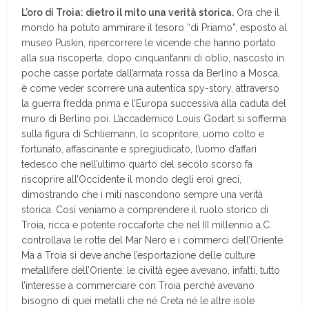
L’oro di Troia: dietro il mito una verità storica.
Ora che il
mondo ha potuto ammirare il tesoro “di Priamo”, esposto al
museo Puskin, ripercorrere le vicende che hanno portato
alla sua riscoperta, dopo cinquant’anni di oblìo, nascosto in
poche casse portate dall’armata rossa da Berlino a Mosca,
è come veder scorrere una autentica spy-story, attraverso
la guerra fredda prima e l’Europa successiva alla caduta del
muro di Berlino poi. L’accademico Louis Godart si sofferma
sulla figura di Schliemann, lo scopritore, uomo colto e
fortunato, affascinante e spregiudicato, l’uomo d’affari
tedesco che nell’ultimo quarto del secolo scorso fa
riscoprire all’Occidente il mondo degli eroi greci,
dimostrando che i miti nascondono sempre una verità
storica. Così veniamo a comprendere il ruolo storico di
Troia, ricca e potente roccaforte che nel III millennio a.C.
controllava le rotte del Mar Nero e i commerci dell’Oriente.
Ma a Troia si deve anche l’esportazione delle culture
metallifere dell’Oriente: le civiltà egee avevano, infatti, tutto
l’interesse a commerciare con Troia perché avevano
bisogno di quei metalli che né Creta né le altre isole