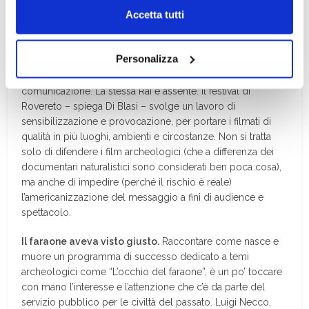
settore documentario, che dovrebbe trovare spazi nelle
Chiudendo il banner tramite la “X” prosegui la
Accetta tutti
nostre sale cinematografiche e che invece è lasciata ai
navigazione senza alcuna profilazione e con installazione
margini dal mercato. La documentaristica rappresenta un
dei soli cookie tecnici. Selezionando “Accetta tutti” presti
mondo di piccoli produttori che affrontano sacrifici enormi
Personalizza
il tuo consenso alla profilazione che potrai revocare in
senza avere poi un riscontro economico e neppure
particolare attenzione dai grandi network e mezzi di
ogni momento
Revoca
comunicazione. La stessa Rai è assente. Il festival di
Rovereto – spiega Di Blasi – svolge un lavoro di
sensibilizzazione e provocazione, per portare i filmati di
qualità in più luoghi, ambienti e circostanze. Non si tratta
solo di difendere i film archeologici (che a differenza dei
documentari naturalistici sono considerati ben poca cosa),
ma anche di impedire (perché il rischio è reale)
l’americanizzazione del messaggio a fini di audience e
spettacolo.
Il faraone aveva visto giusto.
Raccontare come nasce e
muore un programma di successo dedicato a temi
archeologici come “L’occhio del faraone”, è un po’ toccare
con mano l’interesse e l’attenzione che c’è da parte del
servizio pubblico per le civiltà del passato. Luigi Necco,