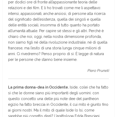
per dodici ore di fronte all’appassionante teoria delle
relazioni e dei film. E li ho trovati come me li aspettavo:
intensi, appassionati, anche ansiosi, di persone alla ricerca
del significato dell’esistenza, quella dei singoli e quella
delle entità sociali, insomma di tutto quanto ha portato
all’umanità attuale. Per capire sé stessi e gli altri. Perché è
chiaro che noi, oggi, nella nostra dimensione profonda,
non siamo figli né della rivoluzione industriale, né di quella
francese, ma l’esito di una storia lunga cinque milioni di
anni. Ci rivedremo? Penso proprio di sì. È legge di natura
per le persone che stanno bene insieme.
Piero Pruneti
La prima donna-dea in Occidente.
Iside, colei che ha fatto
sì che le donne siano più importanti degli uomini: con
questo concetto una delle più note dee del pantheon
egizio ha fatto breccia in Occidente, il cui mito è giunto fino
ai giorni nostri. Ma il mito di quale Iside (o Isi, come
sarebbe più corretto dire)? L’egittologa Edda Bresciani,