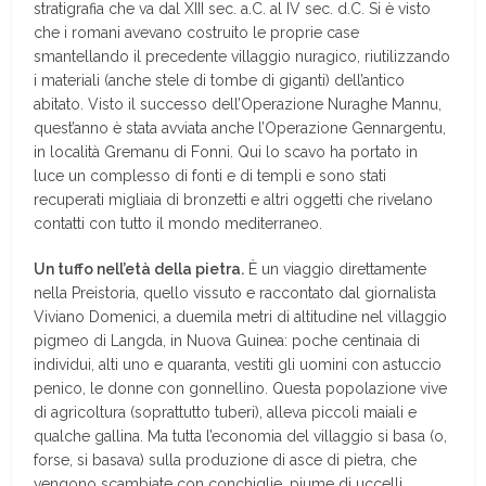
stratigrafia che va dal XIII sec. a.C. al IV sec. d.C. Si è visto
che i romani avevano costruito le proprie case
smantellando il precedente villaggio nuragico, riutilizzando
i materiali (anche stele di tombe di giganti) dell’antico
abitato. Visto il successo dell’Operazione Nuraghe Mannu,
quest’anno è stata avviata anche l’Operazione Gennargentu,
in località Gremanu di Fonni. Qui lo scavo ha portato in
luce un complesso di fonti e di templi e sono stati
recuperati migliaia di bronzetti e altri oggetti che rivelano
contatti con tutto il mondo mediterraneo.
Un tuffo nell’età della pietra.
È un viaggio direttamente
nella Preistoria, quello vissuto e raccontato dal giornalista
Viviano Domenici, a duemila metri di altitudine nel villaggio
pigmeo di Langda, in Nuova Guinea: poche centinaia di
individui, alti uno e quaranta, vestiti gli uomini con astuccio
penico, le donne con gonnellino. Questa popolazione vive
di agricoltura (soprattutto tuberi), alleva piccoli maiali e
qualche gallina. Ma tutta l’economia del villaggio si basa (o,
forse, si basava) sulla produzione di asce di pietra, che
vengono scambiate con conchiglie, piume di uccelli,