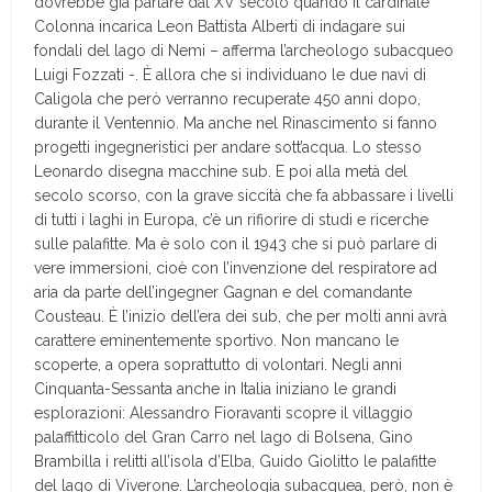
dovrebbe già parlare dal XV secolo quando il cardinale
Colonna incarica Leon Battista Alberti di indagare sui
fondali del lago di Nemi – afferma l’archeologo subacqueo
Luigi Fozzati -. È allora che si individuano le due navi di
Caligola che però verranno recuperate 450 anni dopo,
durante il Ventennio. Ma anche nel Rinascimento si fanno
progetti ingegneristici per andare sott’acqua. Lo stesso
Leonardo disegna macchine sub. E poi alla metà del
secolo scorso, con la grave siccità che fa abbassare i livelli
di tutti i laghi in Europa, c’è un rifiorire di studi e ricerche
sulle palafitte. Ma è solo con il 1943 che si può parlare di
vere immersioni, cioè con l’invenzione del respiratore ad
aria da parte dell’ingegner Gagnan e del comandante
Cousteau. È l’inizio dell’era dei sub, che per molti anni avrà
carattere eminentemente sportivo. Non mancano le
scoperte, a opera soprattutto di volontari. Negli anni
Cinquanta-Sessanta anche in Italia iniziano le grandi
esplorazioni: Alessandro Fioravanti scopre il villaggio
palaffitticolo del Gran Carro nel lago di Bolsena, Gino
Brambilla i relitti all’isola d’Elba, Guido Giolitto le palafitte
del lago di Viverone. L’archeologia subacquea, però, non è