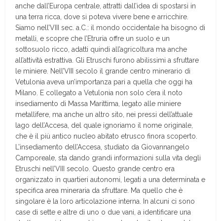
anche dall’Europa centrale, attratti dall’idea di spostarsi in
una terra ricca, dove si poteva vivere bene e arricchire.
Siamo nell’VIII sec. a.C.: il mondo occidentale ha bisogno di
metalli, e scopre che l’Etruria offre un suolo e un
sottosuolo ricco, adatti quindi all’agricoltura ma anche
all’attività estrattiva. Gli Etruschi furono abilissimi a sfruttare
le miniere. Nell’VIII secolo il grande centro minerario di
Vetulonia aveva un’importanza pari a quella che oggi ha
Milano. E collegato a Vetulonia non solo c’era il noto
insediamento di Massa Marittima, legato alle miniere
metallifere, ma anche un altro sito, nei pressi dell’attuale
lago dell’Accesa, del quale ignoriamo il nome originale,
che è il più antico nucleo abitato etrusco finora scoperto.
L’insediamento dell’Accesa, studiato da Giovannangelo
Camporeale, sta dando grandi informazioni sulla vita degli
Etruschi nell’VIII secolo. Questo grande centro era
organizzato in quartieri autonomi, legati a una determinata e
specifica area mineraria da sfruttare. Ma quello che è
singolare è la loro articolazione interna. In alcuni ci sono
case di sette e altre di uno o due vani, a identificare una