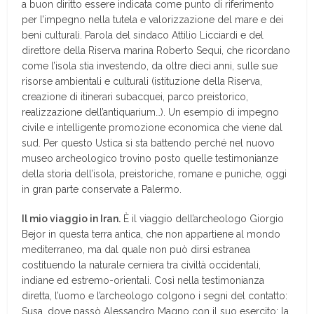
a buon diritto essere indicata come punto di riferimento
per l’impegno nella tutela e valorizzazione del mare e dei
beni culturali. Parola del sindaco Attilio Licciardi e del
direttore della Riserva marina Roberto Sequi, che ricordano
come l’isola stia investendo, da oltre dieci anni, sulle sue
risorse ambientali e culturali (istituzione della Riserva,
creazione di itinerari subacquei, parco preistorico,
realizzazione dell’antiquarium…). Un esempio di impegno
civile e intelligente promozione economica che viene dal
sud. Per questo Ustica si sta battendo perché nel nuovo
museo archeologico trovino posto quelle testimonianze
della storia dell’isola, preistoriche, romane e puniche, oggi
in gran parte conservate a Palermo.
Il mio viaggio in Iran.
È il viaggio dell’archeologo Giorgio
Bejor in questa terra antica, che non appartiene al mondo
mediterraneo, ma dal quale non può dirsi estranea
costituendo la naturale cerniera tra civiltà occidentali,
indiane ed estremo-orientali. Così nella testimonianza
diretta, l’uomo e l’archeologo colgono i segni del contatto:
Susa, dove passò Alessandro Magno con il suo esercito; la