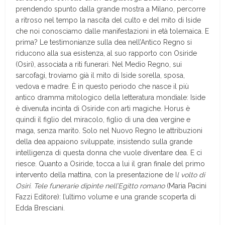
prendendo spunto dalla grande mostra a Milano, percorre
a ritroso nel tempo la nascita del culto e del mito di Iside
che noi conosciamo dalle manifestazioni in età tolemaica. E
prima? Le testimonianze sulla dea nell’Antico Regno si
riducono alla sua esistenza, al suo rapporto con Osiride
(Osiri), associata a riti funerari. Nel Medio Regno, sui
sarcofagi, troviamo già il mito di Iside sorella, sposa,
vedova e madre. È in questo periodo che nasce il più
antico dramma mitologico della letteratura mondiale: Iside
è divenuta incinta di Osiride con arti magiche. Horus è
quindi il figlio del miracolo, figlio di una dea vergine e
maga, senza marito. Solo nel Nuovo Regno le attribuzioni
della dea appaiono sviluppate, insistendo sulla grande
intelligenza di questa donna che vuole diventare dea. E ci
riesce. Quanto a Osiride, tocca a lui il gran finale del primo
intervento della mattina, con la presentazione de I
l volto di
Osiri. Tele funerarie dipinte nell’Egitto romano
(Maria Pacini
Fazzi Editore): l’ultimo volume e una grande scoperta di
Edda Bresciani.