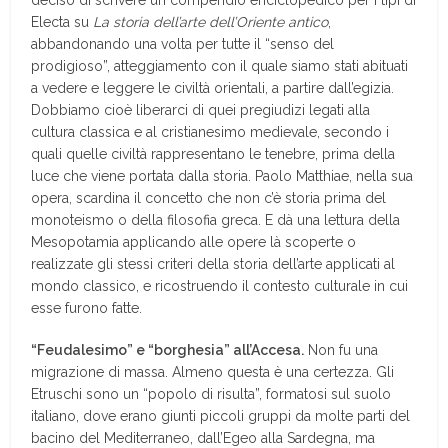
deciso di scrivere un compendio enciclopedico per i tipi di
Electa su
La storia dell’arte dell’Oriente antico
,
abbandonando una volta per tutte il “senso del
prodigioso”, atteggiamento con il quale siamo stati abituati
a vedere e leggere le civiltà orientali, a partire dall’egizia.
Dobbiamo cioè liberarci di quei pregiudizi legati alla
cultura classica e al cristianesimo medievale, secondo i
quali quelle civiltà rappresentano le tenebre, prima della
luce che viene portata dalla storia. Paolo Matthiae, nella sua
opera, scardina il concetto che non c’è storia prima del
monoteismo o della filosofia greca. E dà una lettura della
Mesopotamia applicando alle opere là scoperte o
realizzate gli stessi criteri della storia dell’arte applicati al
mondo classico, e ricostruendo il contesto culturale in cui
esse furono fatte.
“Feudalesimo” e “borghesia” all’Accesa.
Non fu una
migrazione di massa. Almeno questa è una certezza. Gli
Etruschi sono un “popolo di risulta”, formatosi sul suolo
italiano, dove erano giunti piccoli gruppi da molte parti del
bacino del Mediterraneo, dall’Egeo alla Sardegna, ma