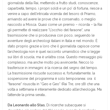
giornalista della Rai, mettendo a frutto studi, conoscenze,
caparbietà, tempo, i propri soldi e un po’ di fortuna, riesce a
venire a capo dell’intricata vicenda del tesoro di Priamo,
arrivando ad avere le prove che è conservato, o meglio
nascosto a Mosca. Quasi come un premio – ricorda – la Rai
gli permette di realizzare “L’occhio del faraone”, una
trasmissione che si produceva con poco, seguendo le
avventure degli archeologi italiani in Italia e nel mondo. È
stato proprio grazie a loro che il giornalista capisce come
l’archeologia non è quel racconto umanistico che si legge
sui libri di scuola, ma è un’altra cosa. Questo messaggio più
complesso, ma anche molto più avvincente, Necco lo
trasferisce in immagini: è la ricerca del segno del tempo.
La trasmissione riscuote successo e, fortunatamente, la
sospensione del programma è solo temporanea: ora il
“faraone” risuscita in “Geo e Geo” (Rai Tre, ore 18) che una
volta a settimana è interamente dedicato all’archeologia. Ma
l’attende la prima serata…
Da Leonardo allo Stas.
Di ricerche subacquee si