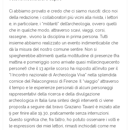
Ci abbiamo provato e credo che ci siamo riusciti: dico noi
della redazione, i collaboratori più vicini alla rivista, i lettori
e, in particolare, i “militanti” dell’archeologia, ovvero quelli
che in qualche modo, attraverso scavi, viaggi, corsi,
rassegne… vivono la disciplina in prima persona. Tutti
insieme abbiamo realizzato un evento indimenticabile che
dà la misura del nostro comune sentire. Non si
spiegherebbe altrimenti quella moltitudine di presenze (fra
mattina e pomeriggio sono arrivate quasi millecinquecento
persone!) che il 13 aprile scorso ha risposto all’invito per il
“I Incontro nazionale di Archeologia Viva” nella splendida
cornice del Palacongressi di Firenze. Il “viaggio” attraverso
il tempo e le esperienze personali di alcuni personaggi
rappresentativi della ricerca e della divulgazione
archeologica in Italia (una sintesi degli interventi ci viene
proposta a seguire dal bravo Graziano Tavan) è iniziato alle
9 per finire alle 19.30, praticamente senza interruzioni.
Questo significa che, fra l’altro, ho potuto osservare i volti e
le espressioni dei miei lettori, rimasti inchiodati come me