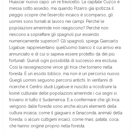
Huascar nuovo capo: un re travicello. La capitale Cuzco è
messa sotto assedio, ma quando Pizarro già ipotizza il
peggio scopre che l’esercito incaico è scomparso, gli
uomini sono tornati al lavoro nei campi. Perché le
popolazioni amerinde non reagiscono? Perché non
riescono a sopraffare gli spagnoli pur essendo
numericamente superiori? Gli spagnoli, spiega Giancarlo
Ligabue, rappresentano quell’uomo bianco il cui arrivo era
annunciato e di cui si sapeva essere protetto da dèi più
fortunati. Quindi ogni possibilità di successo era esclusa.
Così la rassegnazione vince gli Inca che tornano nella
foresta. È un esodo biblico, ma non è un percorso nuovo.
Quegli uomini seguono percorsi antichi. In vent’anni di
ricerche il Centro studi Ligabue è riuscito a ricostruire la
koinè culturale delle popolazioni amerinde i cui segni si
trovano in tutto il Sudamerica. E a confermare che gli Inca
vengono dalle foreste sono anche alcuni elementi della
cultura incaica, come il giaguaro e l’anaconda, animali della
foresta, o alcuni cultigeni incaici, come mais, patata, coca,
che hanno origine proprio nella foresta.