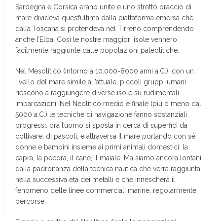
Sardegna e Corsica erano unite e uno stretto braccio di
mare divideva quest’ultima dalla piattaforma emersa che
dalla Toscana si protendeva nel Tirreno comprendendo
anche l’Elba. Così le nostre maggiori isole vennero
facilmente raggiunte dalle popolazioni paleolitiche.
Nel Mesolitico (intorno a 10.000-8000 anni a.C.), con un
livello del mare simile all’attuale, piccoli gruppi umani
riescono a raggiungere diverse isole su rudimentali
imbarcazioni. Nel Neolitico medio e finale (più o meno dal
5000 a.C.) le tecniche di navigazione fanno sostanziali
progressi: ora l’uomo si sposta in cerca di superfici da
coltivare, di pascoli, e attraversa il mare portando con sé
donne e bambini insieme ai primi animali domestici: la
capra, la pecora, il cane, il maiale. Ma siamo ancora lontani
dalla padronanza della tecnica nautica che verrà raggiunta
nella successiva età dei metalli e che innescherà il
fenomeno delle linee commerciali marine, regolarmente
percorse.