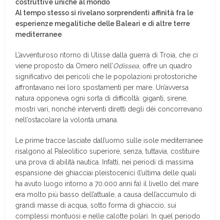
costruttive uniche al mondo
Al tempo stesso si rivelano sorprendenti affinità fra le
esperienze megalitiche delle Baleari e di altre terre
mediterranee
L’avventuroso ritorno di Ulisse dalla guerra di Troia, che ci
viene proposto da Omero nell’
Odissea
, offre un quadro
significativo dei pericoli che le popolazioni protostoriche
affrontavano nei loro spostamenti per mare. Un’avversa
natura opponeva ogni sorta di difficoltà: giganti, sirene,
mostri vari, nonché interventi diretti degli dèi concorrevano
nell’ostacolare la volontà umana.
Le prime tracce lasciate dall’uomo sulle isole mediterranee
risalgono al Paleolitico superiore, senza, tuttavia, costituire
una prova di abilità nautica. Infatti, nei periodi di massima
espansione dei ghiacciai pleistocenici (l’ultima delle quali
ha avuto luogo intorno a 70.000 anni fa) il livello del mare
era molto più basso dell’attuale, a causa dell’accumulo di
grandi masse di acqua, sotto forma di ghiaccio, sui
complessi montuosi e nelle calotte polari. In quel periodo