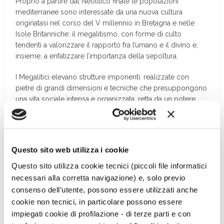
Proprio a partire dal Neolitico finale le popolazioni
mediterranee sono interessate da una nuova cultura
originatasi nel corso del V millennio in Bretagna e nelle
Isole Britanniche: il megalitismo, con forme di culto
tendenti a valorizzare il rapporto fra l’umano e il divino e,
insieme, a enfatizzare l’importanza della sepoltura.
I Megalitici elevano strutture imponenti, realizzate con
pietre di grandi dimensioni e tecniche che presuppongono
una vita sociale intensa e organizzata, retta da un potere
che probabilmente unificava la gerarchia religiosa e quella
politica. Si innalzano pietre lunghe e strette (naturali o
rozzamente sagomate), note con il nome bretone di
menhir
, e strutture di tipo funerario costituite da una serie di
Questo sito web utilizza i cookie
pietre piantate verticalmente a sostenere una tavola litica
Questo sito utilizza cookie tecnici (piccoli file informatici
orizzontale: i
dolmen
.
necessari alla corretta navigazione) e, solo previo
Da questi elementi basilari derivano altre costruzioni via via
consenso dell’utente, possono essere utilizzati anche
più complesse, che si diversificano nelle varie zone in cui
cookie non tecnici, in particolare possono essere
la nuova cultura approda. In questo modo, l’energia
impiegati cookie di profilazione - di terze parti e con
eccedente e il tempo libero dai lavori agricoli vengono