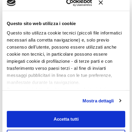
sorte ha avuto Tell Hariri, dove il ritrovamento nel tempio di
Ishtar di una serie di statuette votive, una delle quali con
l’iscrizione «Langi Mari, re di Mari» permise fin dalla prima
Questo sito web utilizza i cookie
campagna l’identificazione del sito con l’antica Mari,
menzionata nelle liste reali sumeriche (2000-1700 a.C.)
Questo sito utilizza cookie tecnici (piccoli file informatici
come sede della decima dinastia «dopo il Diluvio». […]
necessari alla corretta navigazione) e, solo previo
consenso dell’utente, possono essere utilizzati anche
cookie non tecnici, in particolare possono essere
impiegati cookie di profilazione - di terze parti e con
trasferimento verso paesi terzi - al fine di inviarti
messaggi pubblicitari in linea con le tue preferenze,
manifestate durante la navigazione.
Per maggiori dettagli sul trattamento dei tuoi dati
personali durante la navigazione, e per modificare le tue
Mostra dettagli
scelte privacy sui cookie, ti invitiamo a prendere visione
dell’
informativa cookie
.
Chiudendo il banner tramite la “X” prosegui la
Accetta tutti
navigazione senza alcuna profilazione e con installazione
dei soli cookie tecnici. Selezionando “Accetta tutti” presti