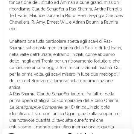
fondazione dell’Istituto ad Amman alcune grandi missioni;
ricordiamo Claude Schaeffer a Ras-Shamra, André Parrot a
Tell Hariri, Maurice Dunand a Biblo, Henri Seyrig a Crac des
Chevaliers, R. Amy, Ernest Will e Adnan Bounni a Palmira
ecc.
Un’attenzione tutta particolare spetta agli scavi di Ras-
Shamra, sulla costa mediterranea della Siria, e di Tell Hariri,
nella valle dell’Eufrate, entrambi iniziati, come abbiamo
detto, negli anni Trenta per un ritrovamento fortuito e che
continuano ancora oggi a fornire sensazionali risultati. Qui,
per la prima volta, gli scavi misero in luce due metropoli
dell’età del Bronzo già famose nella documentazione
antica.
A Ras Shamra Claude Schaeffer (autore, fra l’altro, della
prima opera stratigrafico-comparativa del Vicino Oriente,
La Stratigraphie Comparée
, 1948) fin dall’inizio poté
identificare il sito con l’antica Ugarit grazie alla scoperta di
una notevole quantità di tavolette cuneiformi che
entusiasmò il mondo scientifico internazionale: questa
scrittura è oggi nota come cuneiforme ugaritica. Stessa