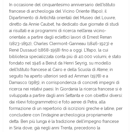
In occasione del cinquantesimo anniversario dell’Istituto
francese di archeologia del Vicino Oriente (Ifapo), il
Dipartimento di Antichità orientali del Museo del Louvre,
diretto da Annie Caubet, ha dedicato due giornate di studi
ai risultati e ai programmi di ricerca nell’area vicino-
orientale, a partire dagli eclettici lavori di Ernest Renan
(1823-1892), Charles Clermont-Ganneau (1846-1923) e
René Dussaud (1868-1958) fino a oggi. L’Ifapo, la cui
biblioteca specializzata conta più di 40.000 volumi, è stato
fondato nel 1946 a Beirut da Henri Seyrig, su modello
dell’Istituto francese al Cairo e della Scuola di Atene; in
seguito ha aperto ulteriori sedi ad Amman (1978) e a
Damasco (1985), in corrispondenza di concreti impegni di
ricerca nei relativi paesi. In Giordania la ricerca francese si è
sviluppata a partire dagli anni Settanta e con obiettivi diversi:
dai rilievi fotogrammetrici e foto aeree di Petra, alla
formazione di un repertorio di iscrizioni greche e latine, per
concludere con l’indagine archeologica propriamente
detta. Ben più lunga è la tradizione dell’impegno francese
in Siria dove, già negli anni Trenta, precedono la