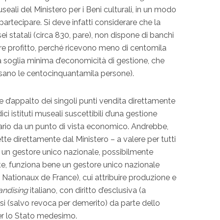
museali del Ministero per i Beni culturali, in un modo
partecipare. Si deve infatti considerare che la
 statali (circa 830, pare), non dispone di banchi
re profitto, perché ricevono meno di centomila
 la soglia minima d’economicità di gestione, che
assano le centocinquantamila persone).
are d’appalto dei singoli punti vendita direttamente
ici istituti museali suscettibili d’una gestione
tario da un punto di vista economico. Andrebbe,
tte direttamente dal Ministero – a valere per tutti
i – un gestore unico nazionale, possibilmente
ente, funziona bene un gestore unico nazionale
Nationaux de France), cui attribuire produzione e
ndising
italiano, con diritto d’esclusiva (a
si (salvo revoca per demerito) da parte dello
er lo Stato medesimo.