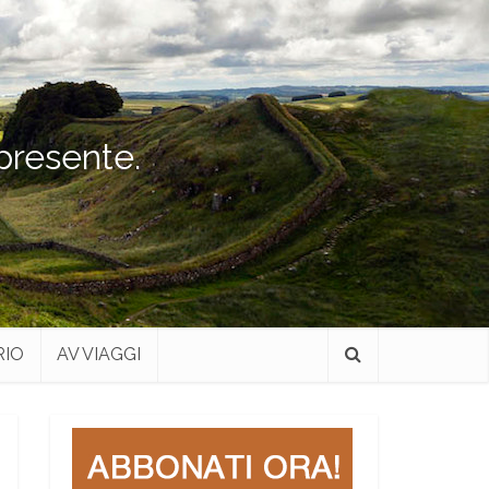
 presente.
RIO
AV VIAGGI