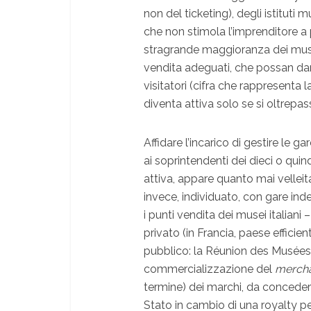
non del ticketing), degli istituti 
che non stimola l’imprenditore a 
stragrande maggioranza dei musei
vendita adeguati, che possan da
visitatori (cifra che rappresenta
diventa attiva solo se si oltrep
Affidare l’incarico di gestire le g
ai soprintendenti dei dieci o quind
attiva, appare quanto mai vellei
invece, individuato, con gare inde
i punti vendita dei musei italian
privato (in Francia, paese effici
pubblico: la Réunion des Musées 
commercializzazione del
mercha
termine) dei marchi, da conceder
Stato in cambio di una royalty p