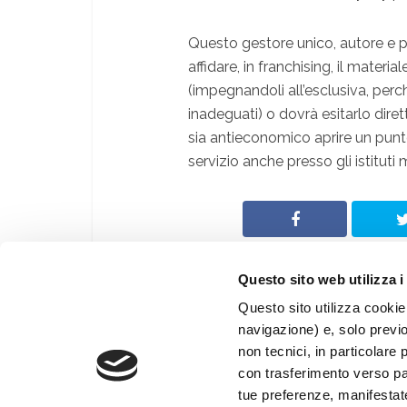
Questo gestore unico, autore e p
affidare, in franchising, il materi
(impegnandoli all’esclusiva, perc
inadeguati) o dovrà esitarlo dire
sia antieconomico aprire un punto 
servizio anche presso gli istituti
Questo sito web utilizza i
Questo sito utilizza cookie 
navigazione) e, solo previ
© Archeologia Viva
non tecnici, in particolare 
®
Giunti Editore S.p.a.
con trasferimento verso paes
Web By
PRISMA Associazione Culturale
tue preferenze, manifestat