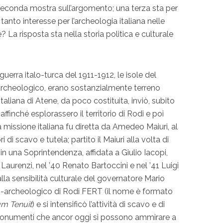
seconda mostra sull’argomento; una terza sta per
 tanto interesse per l’archeologia italiana nelle
? La risposta sta nella storia politica e culturale
guerra italo-turca del 1911-1912, le isole del
archeologico, erano sostanzialmente terreno
aliana di Atene, da poco costituita, inviò, subito
ffinché esplorassero il territorio di Rodi e poi
24 la missione italiana fu diretta da Amedeo Maiuri, al
di scavo e tutela; partito il Maiuri alla volta di
in una Soprintendenza, affidata a Giulio Iacopi,
Laurenzi, nel ’40 Renato Bartoccini e nel ’41 Luigi
lla sensibilità culturale del governatore Mario
ico-archeologico di Rodi FERT (il nome è formato
um Tenuit
) e si intensificò l’attività di scavo e di
 monumenti che ancor oggi si possono ammirare a