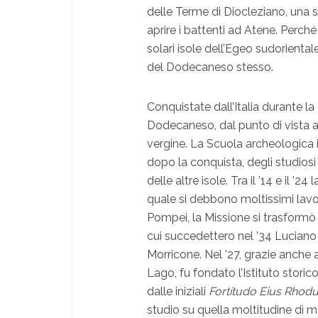
delle Terme di Diocleziano, una 
aprire i battenti ad Atene. Perché
solari isole dell’Egeo sudorientale
del Dodecaneso stesso.
Conquistate dall’Italia durante la 
Dodecaneso, dal punto di vista 
vergine. La Scuola archeologica it
dopo la conquista, degli studiosi a
delle altre isole. Tra il ’14 e il ’
quale si debbono moltissimi lavori 
Pompei, la Missione si trasformò 
cui succedettero nel ’34 Luciano 
Morricone. Nel ’27, grazie anche a
Lago, fu fondato l’Istituto stor
dalle iniziali
Fortitudo Eius Rhod
studio su quella moltitudine di