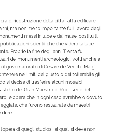
a di ricostruzione della città fatta edificare
ovanni, ma non meno importante fu il lavoro degli
 monumenti messi in luce e dai musei costituiti,
ubblicazioni scientifiche che videro la luce
enta. Proprio la fine degli anni Trenta fu
tauri dei monumenti archeologici, volti anche a
to il governatorato di Cesare de’ Vecchi. Ma gli
tenere nei limiti del giusto o del tollerabile gli
do si decise di trasferire alcuni mosaici
 castello del Gran Maestro di Rodi, sede del
sero le opere che in ogni caso avrebbero dovuto
neggiate, che furono restaurate da maestri
e dure.
l’opera di quegli studiosi, ai quali si deve non