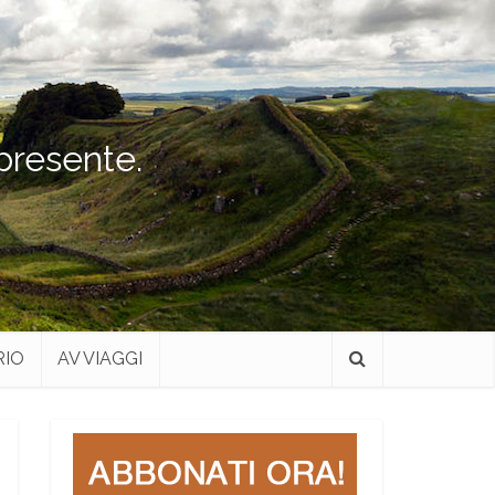
 presente.
RIO
AV VIAGGI