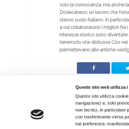
solo la conoscenza, ma anche la
Dodecaneso; un lavoro che forse 
stesso suolo italiano. In particol
a cui collaborarono i migliori fra 
interesse storico sono diventate gi
terremoto che distrusse Còo nel ’3
permettevano alle antiche vestigi
Questo sito web utilizza i
Questo sito utilizza cookie 
navigazione) e, solo previ
© Archeologia Viva
non tecnici, in particolare 
®
Giunti Editore S.p.a.
con trasferimento verso paes
Web By
PRISMA Associazione Culturale
tue preferenze, manifestat