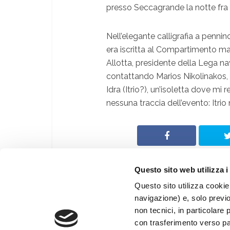
presso Seccagrande la notte fra il
Nell’elegante calligrafia a penni
era iscritta al Compartimento mari
Allotta, presidente della Lega nav
contattando Marios Nikolinakos, de
Idra (Itrio?), un’isoletta dove mi
nessuna traccia dell’evento: Itrio 
Questo sito web utilizza i
Questo sito utilizza cookie 
navigazione) e, solo previ
© Archeologia Viva
non tecnici, in particolare 
®
Giunti Editore S.p.a.
con trasferimento verso paes
Web By
PRISMA Associazione Culturale