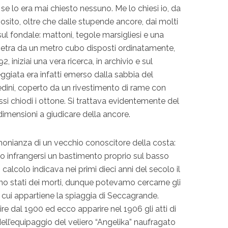
 se lo era mai chiesto nessuno. Me lo chiesi io, da
iosito, oltre che dalle stupende ancore, dai molti
 sul fondale: mattoni, tegole marsigliesi e una
 pietra da un metro cubo disposti ordinatamente,
92, iniziai una vera ricerca, in archivio e sul
giata era infatti emerso dalla sabbia del
edini, coperto da un rivestimento di rame con
si chiodi i ottone. Si trattava evidentemente del
i dimensioni a giudicare della ancore.
monianza di un vecchio conoscitore della costa:
to infrangersi un bastimento proprio sul basso
calcolo indicava nei primi dieci anni del secolo il
no stati dei morti, dunque potevamo cercarne gli
a cui appartiene la spiaggia di Seccagrande.
 dal 1900 ed ecco apparire nel 1906 gli atti di
dell’equipaggio del veliero “Angelika” naufragato