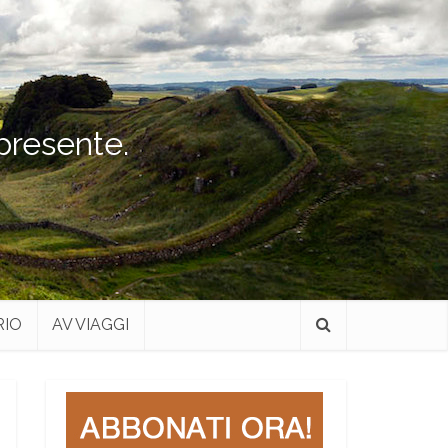
 presente.
RIO
AV VIAGGI