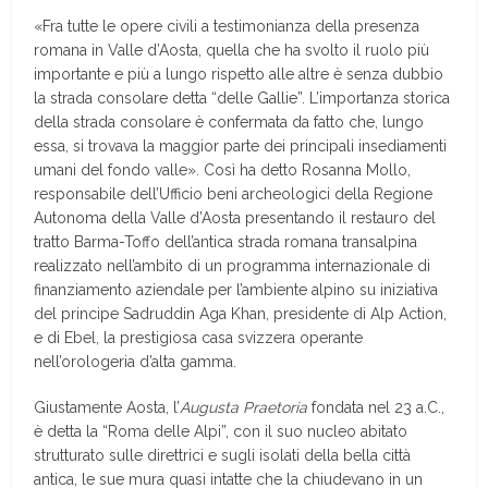
«Fra tutte le opere civili a testimonianza della presenza
romana in Valle d’Aosta, quella che ha svolto il ruolo più
importante e più a lungo rispetto alle altre è senza dubbio
la strada consolare detta “delle Gallie”. L’importanza storica
della strada consolare è confermata da fatto che, lungo
essa, si trovava la maggior parte dei principali insediamenti
umani del fondo valle». Così ha detto Rosanna Mollo,
responsabile dell’Ufficio beni archeologici della Regione
Autonoma della Valle d’Aosta presentando il restauro del
tratto Barma-Toffo dell’antica strada romana transalpina
realizzato nell’ambito di un programma internazionale di
finanziamento aziendale per l’ambiente alpino su iniziativa
del principe Sadruddin Aga Khan, presidente di Alp Action,
e di Ebel, la prestigiosa casa svizzera operante
nell’orologeria d’alta gamma.
Giustamente Aosta, l’
Augusta Praetoria
fondata nel 23 a.C.,
è detta la “Roma delle Alpi”, con il suo nucleo abitato
strutturato sulle direttrici e sugli isolati della bella città
antica, le sue mura quasi intatte che la chiudevano in un