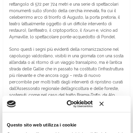
rettangolo di 572 per 724 metri e una serie di spettacolari
monumenti sullo sfondo della cerchia innevata, fra cui il
celeberrimo arco di trionfo di Augusto, la porta pretoria, il
teatro (attualmente oggetto di un difficile intervento di
restauro), l’anfiteatro, il criptoportico, il
forum
e, vicino ad
Aymaville, lo spettacolare ponte-acquedotto di Pondel.
Sono questi i segni più evidenti della romanizzazione nel
capoluogo valdostano, visibili in una giornata con una sosta
all’andata o al ritorno di un viaggio transalpino, ma è l’antica
strada delle Gallie che in passato ha costituito l’infrastruttura
più rilevante e che ancora oggi – resta di nuovo
percorribile per molti tratti dagli interventi di ripristino curati
dall’Assessorato regionale dell’agricoltura e delle foreste,
sostenuti, come nel caso del tratto Brama-Toffo, da Alp
Action ed Ebel – rappresenta la testimonianza idealmente
più significativa. […]
Questo sito web utilizza i cookie