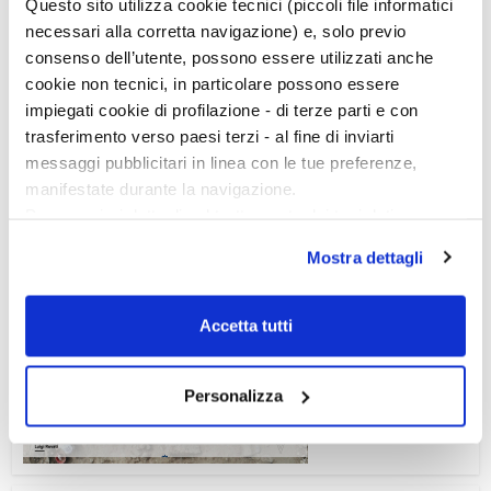
Questo sito utilizza cookie tecnici (piccoli file informatici
necessari alla corretta navigazione) e, solo previo
consenso dell’utente, possono essere utilizzati anche
cookie non tecnici, in particolare possono essere
impiegati cookie di profilazione - di terze parti e con
trasferimento verso paesi terzi - al fine di inviarti
messaggi pubblicitari in linea con le tue preferenze,
manifestate durante la navigazione.
Per maggiori dettagli sul trattamento dei tuoi dati
personali durante la navigazione, e per modificare le tue
Mostra dettagli
scelte privacy sui cookie, ti invitiamo a prendere visione
dell’
informativa cookie
.
Chiudendo il banner tramite la “X” prosegui la
Accetta tutti
navigazione senza alcuna profilazione e con installazione
Ciclo di conferenze
dei soli cookie tecnici. Selezionando “Accetta tutti” presti
Personalizza
il tuo consenso alla profilazione che potrai revocare in
ogni momento
Revoca