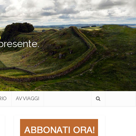
 presente.
RIO
AV VIAGGI