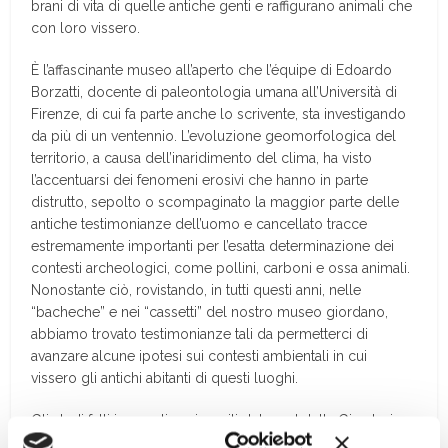
brani di vita di quelle antiche genti e raffigurano animali che
con loro vissero.
È l’affascinante museo all’aperto che l’équipe di Edoardo
Borzatti, docente di paleontologia umana all’Università di
Firenze, di cui fa parte anche lo scrivente, sta investigando
da più di un ventennio. L’evoluzione geomorfologica del
territorio, a causa dell’inaridimento del clima, ha visto
l’accentuarsi dei fenomeni erosivi che hanno in parte
distrutto, sepolto o scompaginato la maggior parte delle
antiche testimonianze dell’uomo e cancellato tracce
estremamente importanti per l’esatta determinazione dei
contesti archeologici, come pollini, carboni e ossa animali.
Nonostante ciò, rovistando, in tutti questi anni, nelle
“bacheche” e nei “cassetti” del nostro museo giordano,
abbiamo trovato testimonianze tali da permetterci di
avanzare alcune ipotesi sui contesti ambientali in cui
vissero gli antichi abitanti di questi luoghi.
Gli studi fatti in questi anni su siti del nord della Giordania,
nel vicino rift (Mar Morto, Valle del Giordano), dove