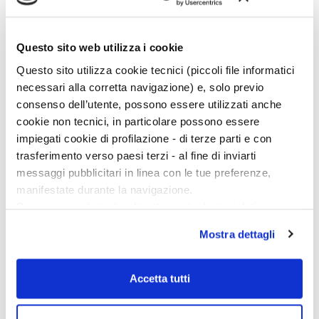
particolari condizioni geomorfologiche (grotte, sedimenti
lacustri e fluviali ecc.) hanno favorito la conservazione di
ossa di animali e dello stesso uomo, nonché di pollini,
Questo sito web utilizza i cookie
industrie litiche e altri manufatti, ci aiuteranno in questo
Questo sito utilizza cookie tecnici (piccoli file informatici
lungo excursus della storia umana in questa regione. […]
necessari alla corretta navigazione) e, solo previo
consenso dell’utente, possono essere utilizzati anche
cookie non tecnici, in particolare possono essere
impiegati cookie di profilazione - di terze parti e con
trasferimento verso paesi terzi - al fine di inviarti
messaggi pubblicitari in linea con le tue preferenze,
manifestate durante la navigazione.
Per maggiori dettagli sul trattamento dei tuoi dati
personali durante la navigazione, e per modificare le tue
Mostra dettagli
scelte privacy sui cookie, ti invitiamo a prendere visione
dell’
informativa cookie
.
Chiudendo il banner tramite la “X” prosegui la
Accetta tutti
navigazione senza alcuna profilazione e con installazione
dei soli cookie tecnici. Selezionando “Accetta tutti” presti