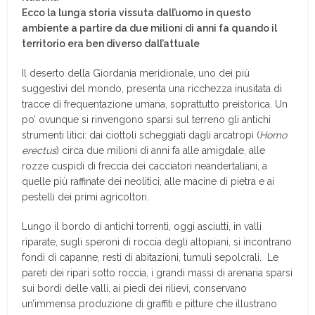
Ecco la lunga storia vissuta dall’uomo in questo
ambiente a partire da due milioni di anni fa quando il
territorio era ben diverso dall’attuale
Il deserto della Giordania meridionale, uno dei più
suggestivi del mondo, presenta una ricchezza inusitata di
tracce di frequentazione umana, soprattutto preistorica. Un
po’ ovunque si rinvengono sparsi sul terreno gli antichi
strumenti litici: dai ciottoli scheggiati dagli arcatropi (
Homo
erectus
) circa due milioni di anni fa alle amigdale, alle
rozze cuspidi di freccia dei cacciatori neandertaliani, a
quelle più raffinate dei neolitici, alle macine di pietra e ai
pestelli dei primi agricoltori.
Lungo il bordo di antichi torrenti, oggi asciutti, in valli
riparate, sugli speroni di roccia degli altopiani, si incontrano
fondi di capanne, resti di abitazioni, tumuli sepolcrali. Le
pareti dei ripari sotto roccia, i grandi massi di arenaria sparsi
sui bordi delle valli, ai piedi dei rilievi, conservano
un’immensa produzione di graffiti e pitture che illustrano