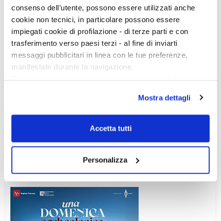
consenso dell’utente, possono essere utilizzati anche
cookie non tecnici, in particolare possono essere
impiegati cookie di profilazione - di terze parti e con
trasferimento verso paesi terzi - al fine di inviarti
messaggi pubblicitari in linea con le tue preferenze,
manifestate durante la navigazione.
Per maggiori dettagli sul trattamento dei tuoi dati
personali durante la navigazione, e per modificare le tue
Mostra dettagli
scelte privacy sui cookie, ti invitiamo a prendere visione
dell’
informativa cookie
.
Ciclo di conferenze
Chiudendo il banner tramite la “X” prosegui la
Accetta tutti
navigazione senza alcuna profilazione e con installazione
dei soli cookie tecnici. Selezionando “Accetta tutti” presti
Personalizza
il tuo consenso alla profilazione che potrai revocare in
ogni momento
Revoca