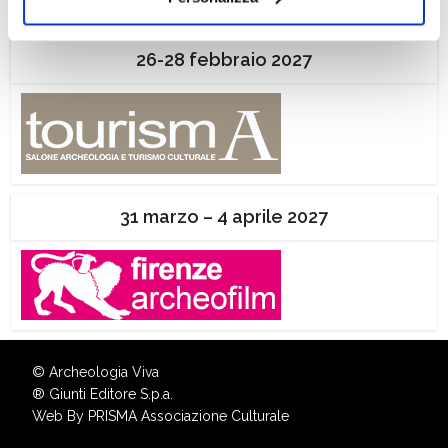
ogni momento
Revoca
26-28 febbraio 2027
31 marzo – 4 aprile 2027
© Archeologia Viva
®
Giunti Editore S.p.a.
Web By
PRISMA Associazione Culturale