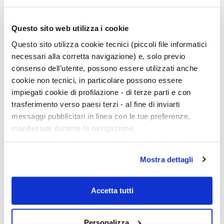
Ciclo di conferenze
Questo sito web utilizza i cookie
Questo sito utilizza cookie tecnici (piccoli file informatici
necessari alla corretta navigazione) e, solo previo
consenso dell’utente, possono essere utilizzati anche
cookie non tecnici, in particolare possono essere
impiegati cookie di profilazione - di terze parti e con
trasferimento verso paesi terzi - al fine di inviarti
messaggi pubblicitari in linea con le tue preferenze,
manifestate durante la navigazione.
Per maggiori dettagli sul trattamento dei tuoi dati
personali durante la navigazione, e per modificare le tue
Mostra dettagli
scelte privacy sui cookie, ti invitiamo a prendere visione
dell’
informativa cookie
.
Chiudendo il banner tramite la “X” prosegui la
Accetta tutti
navigazione senza alcuna profilazione e con installazione
dei soli cookie tecnici. Selezionando “Accetta tutti” presti
Personalizza
il tuo consenso alla profilazione che potrai revocare in