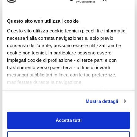
Ciclo di conferenze
Questo sito web utilizza i cookie
Questo sito utilizza cookie tecnici (piccoli file informatici
necessari alla corretta navigazione) e, solo previo
consenso dell’utente, possono essere utilizzati anche
cookie non tecnici, in particolare possono essere
impiegati cookie di profilazione - di terze parti e con
trasferimento verso paesi terzi - al fine di inviarti
messaggi pubblicitari in linea con le tue preferenze,
manifestate durante la navigazione.
Per maggiori dettagli sul trattamento dei tuoi dati
personali durante la navigazione, e per modificare le tue
Mostra dettagli
scelte privacy sui cookie, ti invitiamo a prendere visione
dell’
informativa cookie
.
Chiudendo il banner tramite la “X” prosegui la
Accetta tutti
navigazione senza alcuna profilazione e con installazione
dei soli cookie tecnici. Selezionando “Accetta tutti” presti