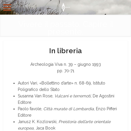
Vivere il passato. Capire il
presente.
In libreria
Archeologia Viva n. 39 – giugno 1993
pp. 70-71
Autori Vari, «Bollettino d’arte» n. 68-69, Istituto
Poligrafico dello Stato
Susanna Van Rose,
Vulcani e terremoti
, De Agostini
Editore
Paolo favole,
Città murate di Lombardia
, Enzo Pifferi
Editore
Janusz K. Kozlowski,
Preistoria dell’arte orientale
europea
, Jaca Book