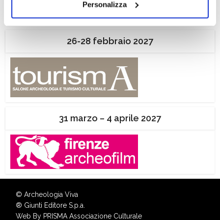
Personalizza
il tuo consenso alla profilazione che potrai revocare in
ogni momento
Revoca
26-28 febbraio 2027
31 marzo – 4 aprile 2027
© Archeologia Viva
®
Giunti Editore S.p.a.
Web By
PRISMA Associazione Culturale