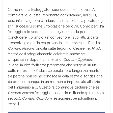
Como non ha festeggiato i suoi due millenni di vita. Al
compiersi di questo importante compleanno, nel 1941,
c’era infatti la guerra e l’infausta coincidenza ha pesato negli
anni successivi some un’occasione perduta. Como però ha
festeggiato lo scorso anno i 2050 anni e sta per
concludere il bilancio: un convegno e i suoi atti, la carta
archeologica dell’intera provincia, una mostra sui Reti. La
Comum Novum
fondata dalle legioni di Cesare nel 59 a.C.
è stata così adeguatamente celebrata, anche se
cinquant’anni dopo il bimillenario.
Comum Oppidum
invece, la città fortificata preromana che sorgeva su un
colle retrostante, è stata celebrata solo tangenzialmente,
sia perché non se ne conosce la data esatta di fondazione,
da porsi comunque in un momento imprecisato all’inizio
del I millennio a.C. Questo fa comunque dedurre che se
Comum Novum
festeggia il secondo millennio (più mezzo
secolo),
Comum Oppidum
festeggerebbe addirittura il
terzo. […]