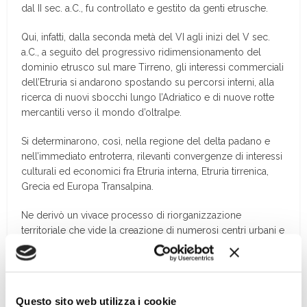
dal II sec. a.C., fu controllato e gestito da genti etrusche.
Qui, infatti, dalla seconda metà del VI agli inizi del V sec.
a.C., a seguito del progressivo ridimensionamento del
dominio etrusco sul mare Tirreno, gli interessi commerciali
dell’Etruria si andarono spostando su percorsi interni, alla
ricerca di nuovi sbocchi lungo l’Adriatico e di nuove rotte
mercantili verso il mondo d’oltralpe.
Si determinarono, così, nella regione del delta padano e
nell’immediato entroterra, rilevanti convergenze di interessi
culturali ed economici fra Etruria interna, Etruria tirrenica,
Grecia ed Europa Transalpina.
Ne derivò un vivace processo di riorganizzazione
territoriale che vide la creazione di numerosi centri urbani e
di una fitta rete di insediamenti minori lungo le principali vie
di transito fluviali e terrestri, come possono ben dimostrare
le realtà archeologiche di Adria e di Spina. […]
Questo sito web utilizza i cookie