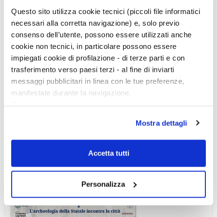
Questo sito utilizza cookie tecnici (piccoli file informatici
necessari alla corretta navigazione) e, solo previo
consenso dell’utente, possono essere utilizzati anche
cookie non tecnici, in particolare possono essere
impiegati cookie di profilazione - di terze parti e con
trasferimento verso paesi terzi - al fine di inviarti
messaggi pubblicitari in linea con le tue preferenze,
manifestate durante la navigazione.
Per maggiori dettagli sul trattamento dei tuoi dati
personali durante la navigazione, e per modificare le tue
Mostra dettagli
scelte privacy sui cookie, ti invitiamo a prendere visione
dell’
informativa cookie
.
Chiudendo il banner tramite la “X” prosegui la
Accetta tutti
navigazione senza alcuna profilazione e con installazione
Ciclo di conferenze
dei soli cookie tecnici. Selezionando “Accetta tutti” presti
Personalizza
il tuo consenso alla profilazione che potrai revocare in
ogni momento
Revoca