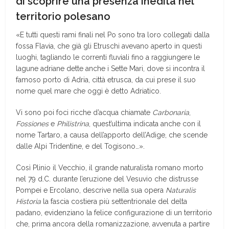
di scoprire una presenza inedita nel
territorio polesano
«E tutti questi rami finali nel Po sono tra loro collegati dalla
fossa Flavia, che già gli Etruschi avevano aperto in questi
luoghi, tagliando le correnti fluviali fino a raggiungere le
lagune adriane dette anche i Sette Mari, dove si incontra il
famoso porto di Adria, città etrusca, da cui prese il suo
nome quel mare che oggi è detto Adriatico.
Vi sono poi foci ricche d’acqua chiamate
Carbonaria
,
Fossiones
e
Philistrina
, quest’ultima indicata anche con il
nome Tartaro, a causa dell’apporto dell’Adige, che scende
dalle Alpi Tridentine, e del Togisono…».
Così Plinio il Vecchio, il grande naturalista romano morto
nel 79 d.C. durante l’eruzione del Vesuvio che distrusse
Pompei e Ercolano, descrive nella sua opera
Naturalis
Historia
la fascia costiera più settentrionale del delta
padano, evidenziano la felice configurazione di un territorio
che, prima ancora della romanizzazione, avvenuta a partire