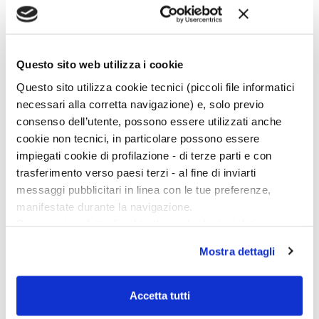
Questo sito web utilizza i cookie
Ciclo di conferenze
Questo sito utilizza cookie tecnici (piccoli file informatici
necessari alla corretta navigazione) e, solo previo
consenso dell’utente, possono essere utilizzati anche
cookie non tecnici, in particolare possono essere
impiegati cookie di profilazione - di terze parti e con
trasferimento verso paesi terzi - al fine di inviarti
messaggi pubblicitari in linea con le tue preferenze,
manifestate durante la navigazione.
Per maggiori dettagli sul trattamento dei tuoi dati
personali durante la navigazione, e per modificare le tue
Mostra dettagli
scelte privacy sui cookie, ti invitiamo a prendere visione
dell’
informativa cookie
.
Chiudendo il banner tramite la “X” prosegui la
Accetta tutti
navigazione senza alcuna profilazione e con installazione