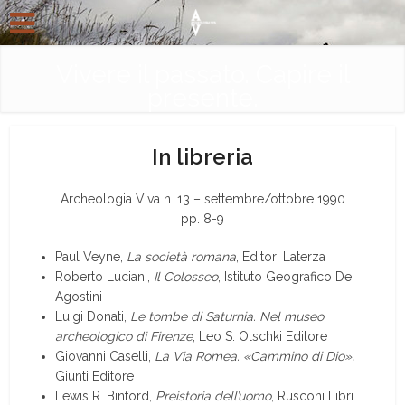
Vivere il passato. Capire il
presente.
In libreria
Archeologia Viva n. 13 – settembre/ottobre 1990
pp. 8-9
Paul Veyne,
La società romana
, Editori Laterza
Roberto Luciani,
Il Colosseo
, Istituto Geografico De
Agostini
Luigi Donati,
Le tombe di Saturnia. Nel museo
archeologico di Firenze
, Leo S. Olschki Editore
Giovanni Caselli,
La Via Romea. «Cammino di Dio»,
Giunti Editore
Lewis R. Binford,
Preistoria dell’uomo
, Rusconi Libri