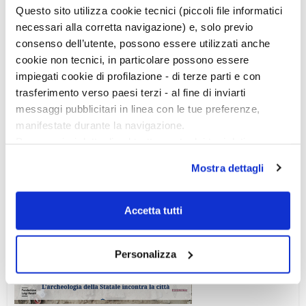
Questo sito utilizza cookie tecnici (piccoli file informatici
necessari alla corretta navigazione) e, solo previo
consenso dell’utente, possono essere utilizzati anche
cookie non tecnici, in particolare possono essere
impiegati cookie di profilazione - di terze parti e con
trasferimento verso paesi terzi - al fine di inviarti
messaggi pubblicitari in linea con le tue preferenze,
manifestate durante la navigazione.
Per maggiori dettagli sul trattamento dei tuoi dati
personali durante la navigazione, e per modificare le tue
Mostra dettagli
scelte privacy sui cookie, ti invitiamo a prendere visione
dell’
informativa cookie
.
Chiudendo il banner tramite la “X” prosegui la
Accetta tutti
navigazione senza alcuna profilazione e con installazione
Ciclo di conferenze
dei soli cookie tecnici. Selezionando “Accetta tutti” presti
Personalizza
il tuo consenso alla profilazione che potrai revocare in
ogni momento
Revoca