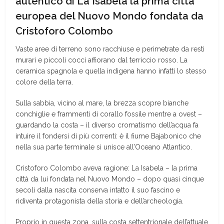
autentico di La Isabela la prima città
europea del Nuovo Mondo fondata da
Cristoforo Colombo
Vaste aree di terreno sono racchiuse e perimetrate da resti
murari e piccoli cocci affiorano dal terriccio rosso. La
ceramica spagnola e quella indigena hanno infatti lo stesso
colore della terra.
Sulla sabbia, vicino al mare, la brezza scopre bianche
conchiglie e frammenti di corallo fossile mentre a ovest –
guardando la costa – il diverso cromatismo dell’acqua fa
intuire il fondersi di più correnti: è il fiume Bajabonico che
nella sua parte terminale si unisce all’Oceano Atlantico.
Cristoforo Colombo aveva ragione: La Isabela – la prima
città da lui fondata nel Nuovo Mondo – dopo quasi cinque
secoli dalla nascita conserva intatto il suo fascino e
ridiventa protagonista della storia e dell’archeologia.
Proprio in questa zona, sulla costa settentrionale dell’attuale