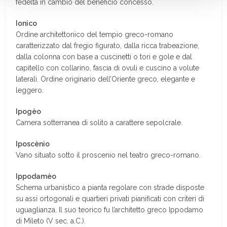
fedeltà in cambio del beneficio concesso.
Ionico
Ordine architettonico del tempio greco-romano
caratterizzato dal fregio figurato, dalla ricca trabeazione,
dalla colonna con base a cuscinetti o tori e gole e dal
capitello con collarino, fascia di ovuli e cuscino a volute
laterali. Ordine originario dell’Oriente greco, elegante e
leggero.
Ipogèo
Camera sotterranea di solito a carattere sepolcrale.
Iposcènio
Vano situato sotto il proscenio nel teatro greco-romano.
Ippodamèo
Schema urbanistico a pianta regolare con strade disposte
su assi ortogonali e quartieri privati pianificati con criteri di
uguaglianza. Il suo teorico fu l’architetto greco Ippodamo
di Mileto (V sec. a.C.).