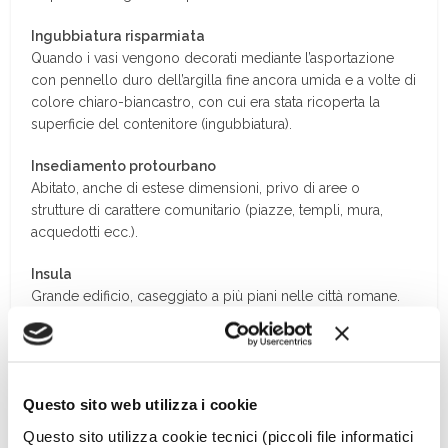
Ingubbiatura risparmiata
Quando i vasi vengono decorati mediante l’asportazione
con pennello duro dell’argilla fine ancora umida e a volte di
colore chiaro-biancastro, con cui era stata ricoperta la
superficie del contenitore (ingubbiatura).
Insediamento protourbano
Abitato, anche di estese dimensioni, privo di aree o
strutture di carattere comunitario (piazze, templi, mura,
acquedotti ecc.).
Insula
Grande edificio, caseggiato a più piani nelle città romane.
Insubri
Tribù celtica scesa in Italia nel IV sec. a.C. Sconfissero i Celti
della cultura di Golasecca e si stanziarono fra il Ticino e
Questo sito web utilizza i cookie
l’Oglio.
Questo sito utilizza cookie tecnici (piccoli file informatici
Interglaciale