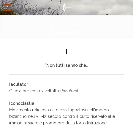
Vivere il passato. Capire il
presente.
I
*Non tutti sanno che…
Iaculator
Gladiatore con giavellotto (
iaculum
).
Iconoclastìa
Movimento religioso nato e sviluppatosi nell’impero
bizantino nell’VIII-IX secolo contro il culto riservato alle
immagini sacre e promotore della loro distruzione.