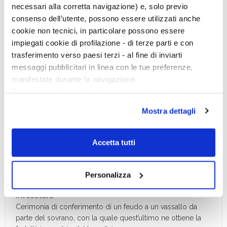
necessari alla corretta navigazione) e, solo previo
Fase di transizione tra una glaciazione e l’altra, caratterizzata
consenso dell’utente, possono essere utilizzati anche
da un clima caldo umido di tipo tropicale.
cookie non tecnici, in particolare possono essere
impiegati cookie di profilazione - di terze parti e con
Interstadiale
Oscillazione climatica meno fredda e arida durante una
trasferimento verso paesi terzi - al fine di inviarti
fase glaciale.
messaggi pubblicitari in linea con le tue preferenze,
manifestate durante la navigazione.
Inumazione
Per maggiori dettagli sul trattamento dei tuoi dati
Pratica funeraria consistente nel seppellimento del
personali durante la navigazione, e per modificare le tue
cadavere di un defunto.
Mostra dettagli
scelte privacy sui cookie, ti invitiamo a prendere visione
dell’
informativa cookie
.
Ipocàusto
Chiudendo il banner tramite la “X” prosegui la
Intercapedine posta sotto il pavimento, sostenuto da
Accetta tutti
navigazione senza alcuna profilazione e con installazione
piccoli pilastri di mattoni (
suspensurae
), nelle terme e nelle
case signorili romane, dentro la quale passa l’aria calda di
dei soli cookie tecnici. Selezionando “Accetta tutti” presti
un forno per riscalda­re i locali.
Personalizza
il tuo consenso alla profilazione che potrai revocare in
ogni momento
Revoca
Investitura
Cerimonia di conferimento di un feudo a un vassallo da
parte del sovrano, con la quale quest’ultimo ne ottiene la