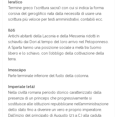
Ieratico
Termine greco (‘scrittura sacra’) con cui si indica la forma
corsiva del geroglifico nata dalla necessità di usare una
scrittura più veloce per testi amministrativi, contabili ecc.
Ilòti
Antichi abitanti della Laconia e della Messenia ridotti in
schiavitù dai Dori al tempo del loro arrivo nel Peloponneso.
A Sparta hanno una posizione sociale a metà tra l’uomo
libero e lo schiavo, con l’obbligo della coltivazione della
terra.
Imoscàpo
Parte terminale inferiore del fusto della colonna.
Imperiale (età)
Nella civiltà romana periodo storico caratterizzato dalla
presenza di un princeps che progressivamente si
sostituisce alle istituzioni repubblicane nell’amministrazione
dello stato fino a divenire un vero e proprio imperatore.
Dall’inizio del principato di Augusto (23 a.C.) alla caduta