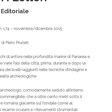
Editoriale
 n. 174 – novembre/dicembre 2015
di Piero Pruneti
ichi di anfore nelle profondità marine di Panarea e
le varie fasi della città, prima, durante e dopo la
 dei livelli raggiunti nelle tecniche d’indagine e
realtà archeologiche.
 archeologo, comodamente seduto all’interno
isommergibile, che a oltre cento metri sotto il
ave romana giacente sul fondale come al
 esame oculare e i rilevamenti strumentali