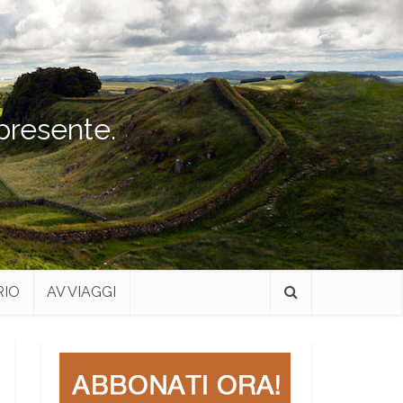
 presente.
RIO
AV VIAGGI