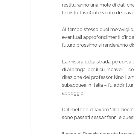
restituiranno una mole di dati ch
(e distruttivo) intervento di scavo
Al tempo stesso quel meraviglios
eventuali approfondimenti d’indagi
futuro prossimo si renderanno dis
La misura della strada percorsa c
di Albenga, per il cui “scavo” – c
direzione del professor Nino Lam
subacquea in Italia – fu addiritt
appoggio.
Dal metodo di lavoro “alla cieca”
sono passati sessant’anni e ques