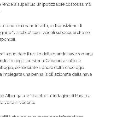
e renderà superfluo un ipotizzabile costosissimo
.
o fondale rimane intatto, a disposizione di
ni, e “visitabile” con i veicoli subacquei che nel
ponibili.
e la può dare il relitto della grande nave romana
ondotto negli scorsi anni Cinquanta sotto la
boglia, considerato il padre dell’archeologia
ura impiegata una benna (sic!) azionata dalla nave
 di Albenga alla “rispettosa” indagine di Panarea
ta volta si vedono.