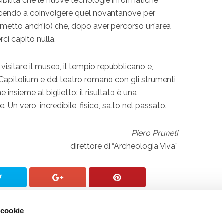
ssibilità che le nuove tecnologie informatiche
riuscendo a coinvolgere quel novantanove per
ci metto anch’io) che, dopo aver percorso un’area
ci capito nulla.
 visitare il museo, il tempio repubblicano e,
l Capitolium e del teatro romano con gli strumenti
nsieme al biglietto: il risultato è una
Un vero, incredibile, fisico, salto nel passato.
Piero Pruneti
direttore di “Archeologia Viva”
 cookie