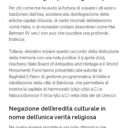
Per chi come me ha avuto la fortuna di scavare i siti assiro-
babilonesi dell’Iraq, assistere alla disintegrazione delle
antiche capitali d’Assiria, di centri rinomati dell’ellenismo
come Hatra, o di monasteri cristiani straordinari come Mar
Behnam (IV sec.) non può che suscitare una profonda
tristezza.
Tuttavia, desidero iniziare questo racconto della distruzione
della memoria con una nota positiva: il 9 aprile 2015,
l’iracheno State Board of Antiquities and Heritage e il World
Monuments Fund hanno presentato alle autorità di
Baghdad il Piano di gestione programmatica di tutela e
riabilitazione della città di Babilonia, che permetterà di
inserire la capitale di Hammurabi (1792-1750 a.C.) e
Nabucodonosor II (604-562 a.C.) nella lista dei siti Unesco.
Negazione dell’eredità culturale in
nome dell’unica verità religiosa
Ma quella appena riportata è una nota ottimistica che