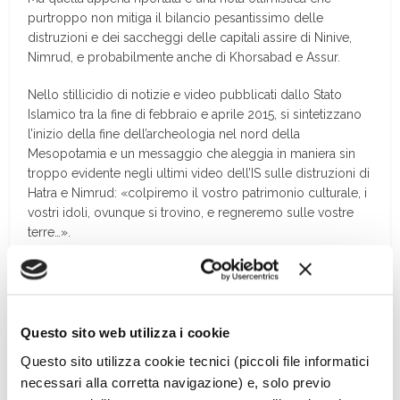
purtroppo non mitiga il bilancio pesantissimo delle
distruzioni e dei saccheggi delle capitali assire di Ninive,
Nimrud, e probabilmente anche di Khorsabad e Assur.
Nello stillicidio di notizie e video pubblicati dallo Stato
Islamico tra la fine di febbraio e aprile 2015, si sintetizzano
l’inizio della fine dell’archeologia nel nord della
Mesopotamia e un messaggio che aleggia in maniera sin
troppo evidente negli ultimi video dell’IS sulle distruzioni di
Hatra e Nimrud: «colpiremo il vostro patrimonio culturale, i
vostri idoli, ovunque si trovino, e regneremo sulle vostre
terre…».
L’attacco è contro l’Occidente che, con il suo
“orientalismo”, ha fatto della Mesopotamia e dei suoi idoli
blasfemi la “culla della propria civiltà”, per di più cercando
“di inculcare nei musulmani l’ammirazione e il senso
Questo sito web utilizza i cookie
d’identità nelle culture delle civiltà estinte”, allontanandoli
Questo sito utilizza cookie tecnici (piccoli file informatici
dal messaggio monoteistico dei profeti Abramo e
necessari alla corretta navigazione) e, solo previo
Muhammad.