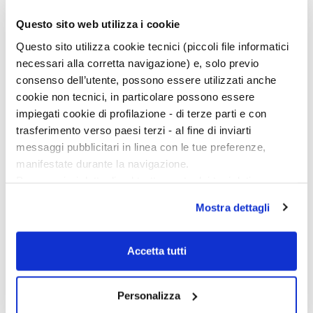
Questo sito web utilizza i cookie
Questo sito utilizza cookie tecnici (piccoli file informatici
necessari alla corretta navigazione) e, solo previo
consenso dell’utente, possono essere utilizzati anche
cookie non tecnici, in particolare possono essere
impiegati cookie di profilazione - di terze parti e con
trasferimento verso paesi terzi - al fine di inviarti
messaggi pubblicitari in linea con le tue preferenze,
manifestate durante la navigazione.
Per maggiori dettagli sul trattamento dei tuoi dati
personali durante la navigazione, e per modificare le tue
Mostra dettagli
scelte privacy sui cookie, ti invitiamo a prendere visione
dell’
informativa cookie
.
Chiudendo il banner tramite la “X” prosegui la
Accetta tutti
navigazione senza alcuna profilazione e con installazione
dei soli cookie tecnici. Selezionando “Accetta tutti” presti
Personalizza
il tuo consenso alla profilazione che potrai revocare in