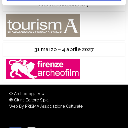
ogni momento
Revoca
26-28 febbraio 2027
31 marzo – 4 aprile 2027
© Archeologia Viva
®
Giunti Editore S.p.a.
Web By
PRISMA Associazione Culturale