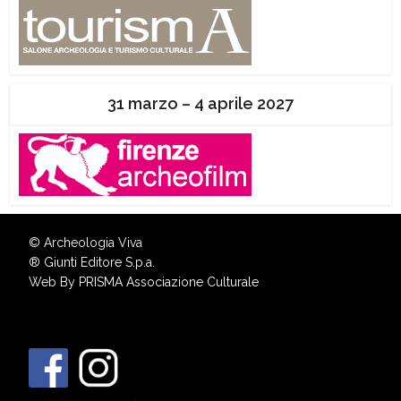
31 marzo – 4 aprile 2027
© Archeologia Viva
®
Giunti Editore S.p.a.
Web By
PRISMA Associazione Culturale