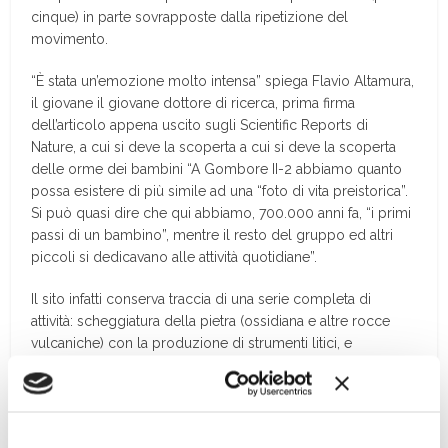
cinque) in parte sovrapposte dalla ripetizione del
movimento.
“È stata un’emozione molto intensa” spiega Flavio Altamura,
il giovane il giovane dottore di ricerca, prima firma
dell’articolo appena uscito sugli Scientific Reports di
Nature, a cui si deve la scoperta a cui si deve la scoperta
delle orme dei bambini “A Gombore II-2 abbiamo quanto
possa esistere di più simile ad una “foto di vita preistorica”.
Si può quasi dire che qui abbiamo, 700.000 anni fa, “i primi
passi di un bambino”, mentre il resto del gruppo ed altri
piccoli si dedicavano alle attività quotidiane”.
Il sito infatti conserva traccia di una serie completa di
attività: scheggiatura della pietra (ossidiana e altre rocce
vulcaniche) con la produzione di strumenti litici, e
macellazione della carne di più ippopotami. C’erano dei
carnivori, ma sono venuti solo dopo a cibarsi dei resti
lasciati dagli ominidi. Infatti, i morsi dei carnivori sulle ossa
si sovrappongono alle tracce lasciate precedentemente