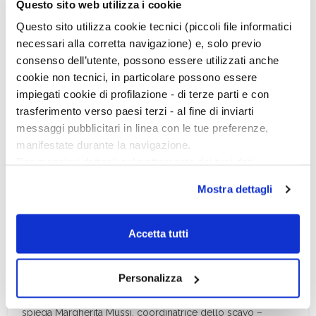
Questo sito web utilizza i cookie
dagli strumenti di pietra che avevano tagliato la carne.
Quindi il gruppo umano era in pieno controllo
Questo sito utilizza cookie tecnici (piccoli file informatici
dell’ambiente.
necessari alla corretta navigazione) e, solo previo
consenso dell’utente, possono essere utilizzati anche
cookie non tecnici, in particolare possono essere
impiegati cookie di profilazione - di terze parti e con
trasferimento verso paesi terzi - al fine di inviarti
messaggi pubblicitari in linea con le tue preferenze,
manifestate durante la navigazione.
Per maggiori dettagli sul trattamento dei tuoi dati
personali durante la navigazione, e per modificare le tue
Mostra dettagli
scelte privacy sui cookie, ti invitiamo a prendere visione
(Foto © K. D’Aout, University of Liverpool)
dell’
informativa cookie
.
Chiudendo il banner tramite la “X” prosegui la
Accetta tutti
“Gombore II-2 è importante non solo perché sono rari i siti
navigazione senza alcuna profilazione e con installazione
con impronte umane, ma perché per la prima volta non
dei soli cookie tecnici. Selezionando “Accetta tutti” presti
abbiamo un semplice “percorso nel paesaggio”, come a
Personalizza
il tuo consenso alla profilazione che potrai revocare in
Laetoli, per esempio, ma invece un sito archeologico in cui
ogni momento
Revoca
sono documentate le attività quotidiane nel loro insieme”
spiega Margherita Mussi, coordinatrice dello scavo –